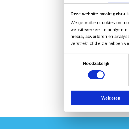
Maandag 19 mei om 
Woensdag 21 mei om
Deze website maakt gebruik
Belpairegebouw in B
Vrijdag 23 mei om 
We gebruiken cookies om cont
websiteverkeer te analyseren
Anti-Robot Verifica
media, adverteren en analys
Click to start v
verstrekt of die ze hebben v
Toestemmingsselectie
Noodzakelijk
Weigeren