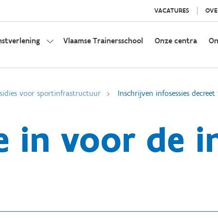
VACATURES
OVE
nstverlening
Vlaamse Trainersschool
Onze centra
On
sidies voor sportinfrastructuur
Inschrijven infosessies decre
je in voor de i