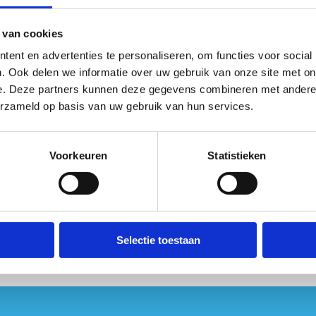
10.00 uur in Sport Vlaanderen Gent
 10.00 uur op de hoofdzetel van Sport Vlaanderen in het Marie-E
 van cookies
russel
10.00 uur in het Vlaams Administratief Centrum in Hasselt
ent en advertenties te personaliseren, om functies voor social
. Ook delen we informatie over uw gebruik van onze site met on
tion
e. Deze partners kunnen deze gegevens combineren met andere i
erification
erzameld op basis van uw gebruik van hun services.
Friendly
Captcha ⇗
Voorkeuren
Statistieken
Selectie toestaan