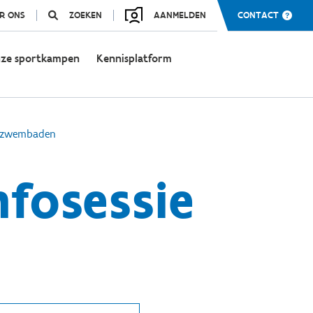
R ONS
ZOEKEN
AANMELDEN
CONTACT
ze sportkampen
Kennisplatform
et zwembaden
nfosessie