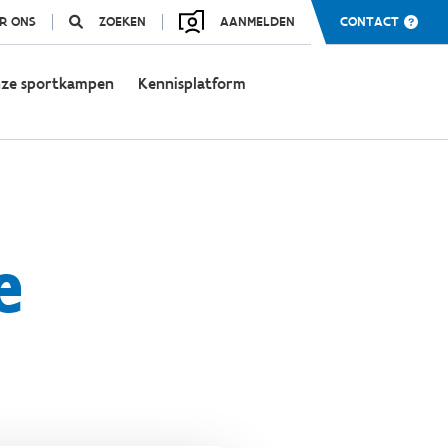
R ONS
ZOEKEN
AANMELDEN
CONTACT
ze sportkampen
Kennisplatform
e