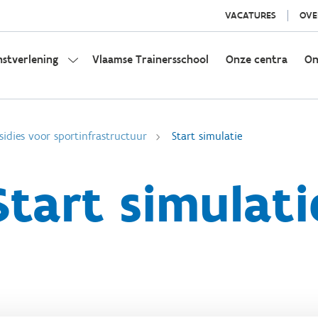
VACATURES
OVE
nstverlening
Vlaamse Trainersschool
Onze centra
On
sidies voor sportinfrastructuur
Start simulatie
Start simulati