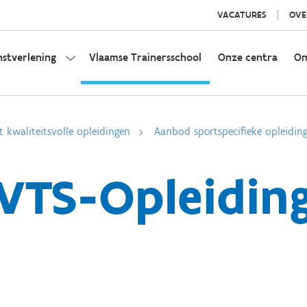
VACATURES
OVE
nstverlening
Vlaamse Trainersschool
Onze centra
On
t kwaliteitsvolle opleidingen
Aanbod sportspecifieke opleidin
VTS-Opleidin