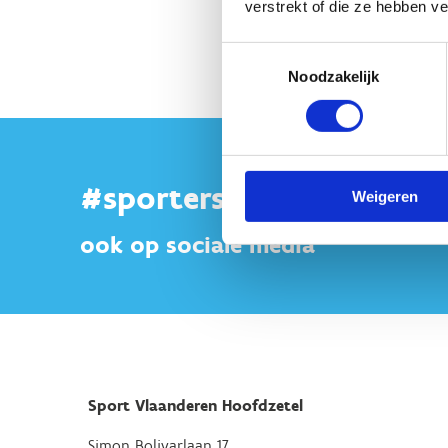
verstrekt of die ze hebben v
Toestemmingsselectie
Noodzakelijk
#sportersbelevenmeer
Weigeren
ook op sociale media
Sport Vlaanderen Hoofdzetel
Simon Bolivarlaan 17