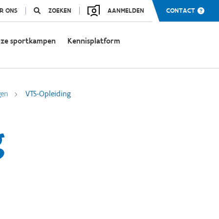
R ONS
ZOEKEN
AANMELDEN
CONTACT
ze sportkampen
Kennisplatform
gen
VTS-Opleiding
g