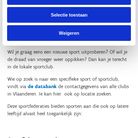
Sportelweek is de ideale gelegenheid om eens een
Kijk dan zeker ook eens bij je buurgemeenten. Aarzel niet
nieuwe activiteit uit te proberen.
en neem vandaag nog contact op met de Sportdienst. De
Selectie toestaan
gegevens vind je op de website van je gemeente/stad.
Eén keer per jaar gaan we samen met enkele
omliggende gemeenten kajakken en bowlen. Zo
Weigeren
ontstaat er een interessante kruisbestuiving:
Sporten in clubverband
mensen leggen nieuwe contacten, proberen samen
al eens een nieuwe activiteit uit en leren zo het
Wil je graag eens een nieuwe sport uitproberen? Of wil je
aanbod in een andere gemeente kennen.
de draad van vroeger weer oppikken? Dan kan je terecht
in de lokale sportclub.
Ons publiek bestaat grotendeels uit twee groepen:
mensen die op zoek zijn naar meer sociaal contact
Wie op zoek is naar een specifieke sport of sportclub,
en mensen die meer willen bewegen om
vindt via
de databank
de contactgegevens van alle clubs
gezondheidsredenen. Maar het maakt niet uit waar
in Vlaanderen. Je kan hier ook op locatie zoeken.
je je motivatie haalt: iedereen is welkom.”
Deze sportfederaties bieden sporten aan die ook op latere
leeftijd alvast heel toegankelijk zijn: