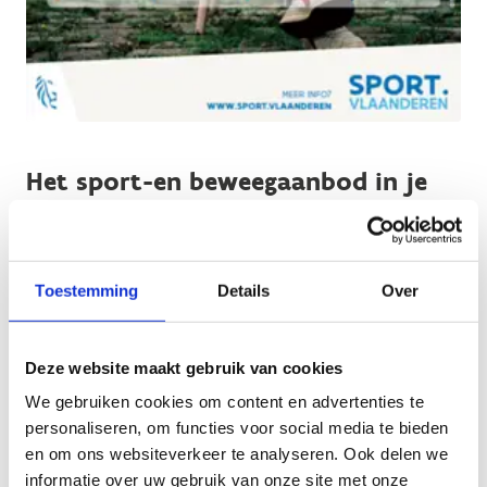
Het sport-en beweegaanbod in je
gemeente of stad
Wist je dat er in elke gemeente/stad een sportdienst of
dienst Vrije tijd bestaat die al je vragen over sporten en
Toestemming
Details
Over
bewegen kan beantwoorden?
Zij informeren je over het lokale aanbod en hebben vaak
Deze website maakt gebruik van cookies
ook een sportaanbod op maat voor elke doelgroep.
We gebruiken cookies om content en advertenties te
Meestal zijn er verschillende niveaus, zodat iedereen op
personaliseren, om functies voor social media te bieden
zijn tempo kan deelnemen.
en om ons websiteverkeer te analyseren. Ook delen we
informatie over uw gebruik van onze site met onze