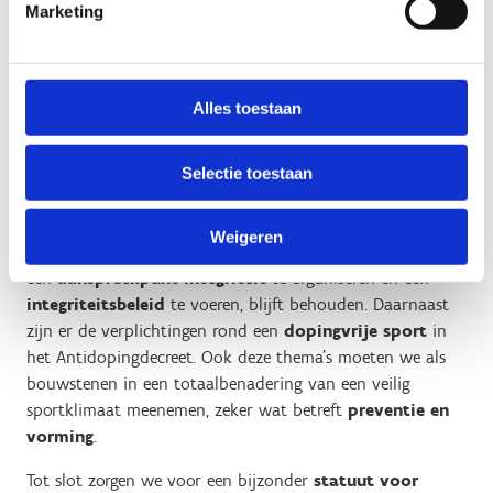
Marketing
Deze organisatie zal sportorganisaties ondersteunen in de
uitbouw van hun eigen veilig sportbeleid en sporters
sensibiliseren en informeren. Een
overkoepelend
tuchtorgaan
voor de sportsector, dat we ook structureel
Alles toestaan
erkennen en subsidiëren, kan op een onafhankelijke en
efficiënte manier disciplinaire inbreuken op vlak van
Selectie toestaan
grensoverschrijdend gedrag en doping afhandelen.
De bestaande verplichtingen voor erkende sportfederaties
Weigeren
en organisaties voor de sportieve vrijetijdsbesteding om
een
aanspreekpunt integriteit
te organiseren en een
integriteitsbeleid
te voeren, blijft behouden. Daarnaast
zijn er de verplichtingen rond een
dopingvrije sport
in
het Antidopingdecreet. Ook deze thema’s moeten we als
bouwstenen in een totaalbenadering van een veilig
sportklimaat meenemen, zeker wat betreft
preventie en
vorming
.
Tot slot zorgen we voor een bijzonder
statuut voor