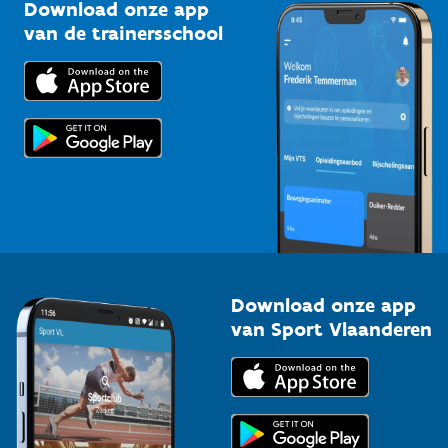
Kennisplatform
Download onze app
Bedrijven
van de trainersschool
Downloads
Trainers en begeleiders
Voor de pers
Scholen
Topsporters
Organisatoren van sportevenementen
Download onze app
van Sport Vlaanderen