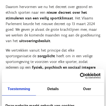
Daarom hervormen we nu het decreet over gezond en
ethisch sporten naar een
nieuw decreet over het
stimuleren van een veilig sportklimaat
. Het Vlaams
Parlement keurde het nieuwe decreet op 13 maart 2024
goed. We geven je alvast de grote krachtlijnen mee, maar
we werken de komende maanden nog aan de goedkeuring
van het
uitvoeringsbesluit
.
We vertrekken vanuit het principe dat elke
sportorganisatie de
zorgplicht
heeft om in een veilige
sportomgeving te voorzien voor elke sporter, zodat
iedereen op een
fysiek, psychisch en sociaal integere
manier
sport kan beoefenen. We gaan voor een
totaalbenadering
vanuit een centraal begrip "veilig
sporten", met voldoende aandacht voor onderliggende
Toestemming
Details
Over
thema's, en een bijzondere aandacht voor de minderjarige
sporter.
We zijn
samen verantwoordelijk
om die veilige
Deze website maakt gebruik van cookies