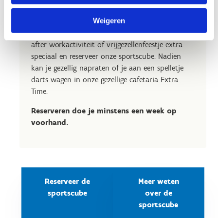
houd er rekening mee dat ze niet aan alles
kunnen deelnemen.
Weigeren
Maak jouw verjaardagsfeestje, familieuitstap,
after-workactiviteit of vrijgezellenfeestje extra
speciaal en reserveer onze sportscube. Nadien
kan je gezellig napraten of je aan een spelletje
darts wagen in onze gezellige cafetaria Extra
Time.
Reserveren doe je minstens een week op
voorhand.
Reserveer de
Meer weten
sportscube
over de
sportscube