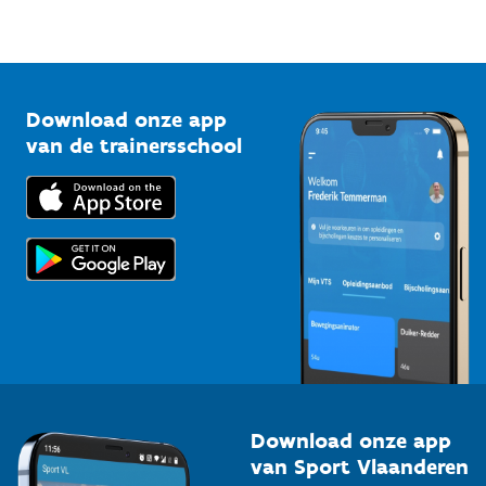
Sportfederaties
Mountainbikeroutes
Onze nieuwsbrieven
1210 Brussel
G-sport
Vlaamse Trainersschool
Sportclubs
Kennisplatform
Download onze app
Bedrijven
van de trainersschool
Downloads
Trainers en begeleiders
Voor de pers
Scholen
Topsporters
Organisatoren van sportevenementen
Download onze app
van Sport Vlaanderen