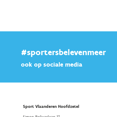
#sportersbelevenmeer
ook op sociale media
Sport Vlaanderen Hoofdzetel
Simon Bolivarlaan 17