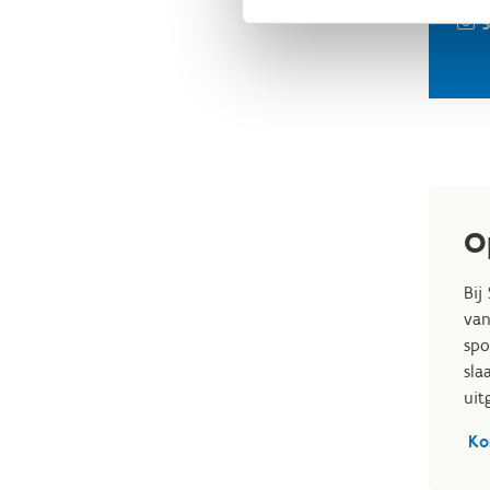
S
O
Bij
van
spo
sla
uit
Ko