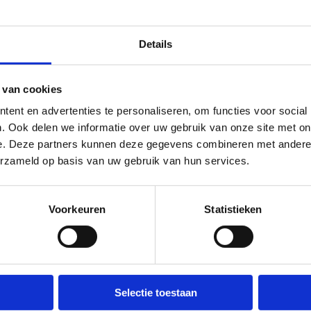
Details
eve volleybalclubs
 van cookies
lleyteam
Volleyteam Brugg
ent en advertenties te personaliseren, om functies voor social
. Ook delen we informatie over uw gebruik van onze site met on
melsdaele
- Dames
e. Deze partners kunnen deze gegevens combineren met andere i
em Dekeyser
Katrien Slock
erzameld op basis van uw gebruik van hun services.
tuur een bericht
Stuur een bericht
Website
Voorkeuren
Statistieken
avo Volleybal -
Brevo - recreatie
reatief
competitie
Selectie toestaan
line Flokman
Philippe Carrebrouck