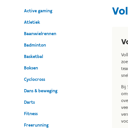
Vol
Active gaming
Atletiek
Baanwielrennen
V
Badminton
Vol
Basketbal
zoe
Boksen
tea
sne
Cyclocross
Bij
Dans & beweging
oms
ove
Darts
vee
Fitness
ver
voo
Freerunning