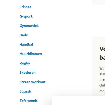
Frisbee
G-sport
Gymnastiek
Hado
Handbal
V
Muurklimmen
b
Rugby
Wil
Skeeleren
slu
ben
Street workout
clu
mog
Squash
Co
Tafeltennis