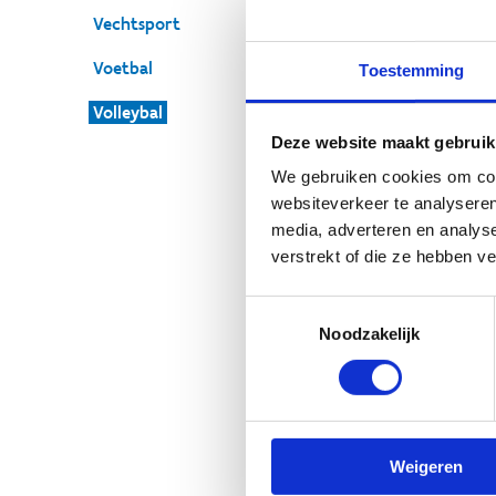
Vechtsport
Voetbal
Toestemming
Acti
Volleybal
Deze website maakt gebruik
Vo
We gebruiken cookies om cont
websiteverkeer te analyseren
He
media, adverteren en analys
Will
verstrekt of die ze hebben v
S
Toestemmingsselectie
Noodzakelijk
Sm
rec
Weigeren
Caro