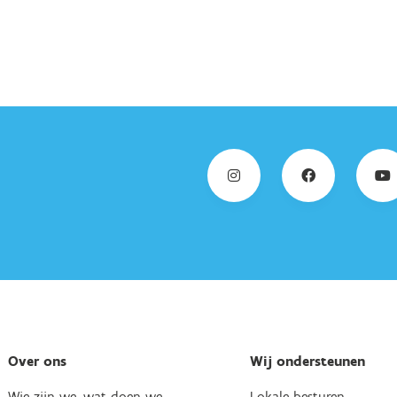
Over ons
Wij ondersteunen
Wie zijn we, wat doen we
Lokale besturen