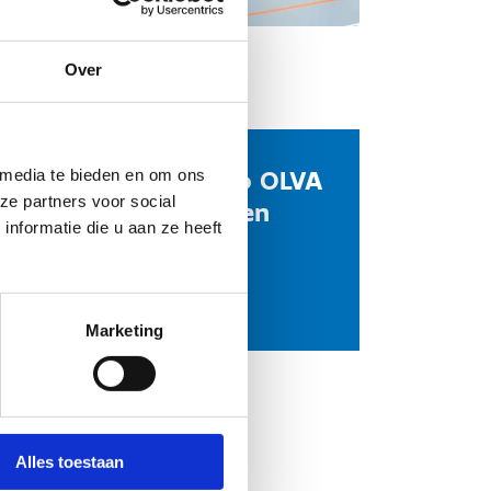
Over
e
Volleybalclub OLVA
 media te bieden en om ons
ze partners voor social
Brugge - Heren
nformatie die u aan ze heeft
Eric Deketelaere
Stuur een bericht
Website
Marketing
ve
Alles toestaan