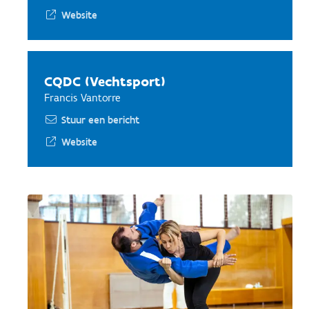
Website
CQDC (Vechtsport)
Francis Vantorre
Stuur een bericht
Website