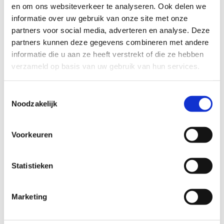
en om ons websiteverkeer te analyseren. Ook delen we
Inge Vermout
informatie over uw gebruik van onze site met onze
Stuur een bericht
partners voor social media, adverteren en analyse. Deze
partners kunnen deze gegevens combineren met andere
Website
informatie die u aan ze heeft verstrekt of die ze hebben
verzameld op basis van uw gebruik van hun services.
Koomyookai (Iaido)
Toestemmingsselectie
Luc defraeye
Noodzakelijk
Stuur een bericht
Voorkeuren
Judo Club Brugge
Statistieken
Thomas Vanderbeeck
Stuur een bericht
Marketing
Website