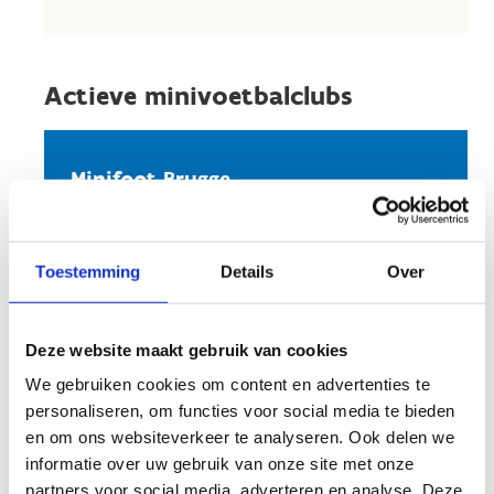
Actieve minivoetbalclubs
Minifoot Brugge
Jan Herreman
Stuur een bericht
Toestemming
Details
Over
Website
Deze website maakt gebruik van cookies
Bombers 52
We gebruiken cookies om content en advertenties te
Ronald Haesebrouck
personaliseren, om functies voor social media te bieden
en om ons websiteverkeer te analyseren. Ook delen we
Stuur een bericht
informatie over uw gebruik van onze site met onze
partners voor social media, adverteren en analyse. Deze