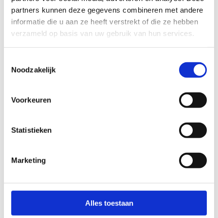
partners kunnen deze gegevens combineren met andere
informatie die u aan ze heeft verstrekt of die ze hebben
De Klappers
verzameld op basis van uw gebruik van hun services.
Matthias Priem
Stuur een bericht
Toestemmingsselectie
Noodzakelijk
Globeshotters
Voorkeuren
Pieter Verté
Stuur een bericht
Statistieken
Marketing
Minivoetbal Kern Brugge-Oostkamp
Kevin Van de Wiele
Stuur een bericht
Alles toestaan