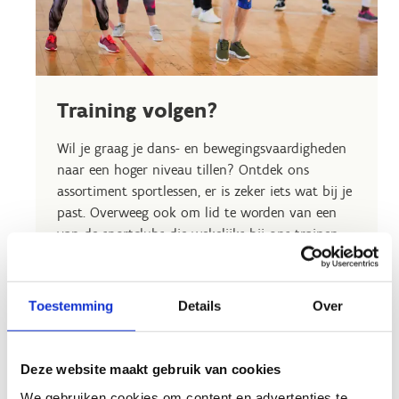
Training volgen?
Wil je graag je dans- en bewegingsvaardigheden
naar een hoger niveau tillen? Ontdek ons
assortiment sportlessen, er is zeker iets wat bij je
past. Overweeg ook om lid te worden van een
van de sportclubs die wekelijks bij ons trainen.
Aarzel niet om contact met ons op te nemen
voor meer informatie over de beschikbare
mogelijkheden.
Toestemming
Details
Over
Contacteer ons
Deze website maakt gebruik van cookies
We gebruiken cookies om content en advertenties te