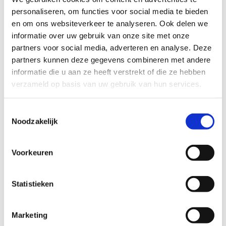
personaliseren, om functies voor social media te bieden
Ontdek de
en om ons websiteverkeer te analyseren. Ook delen we
sportlessen
informatie over uw gebruik van onze site met onze
partners voor social media, adverteren en analyse. Deze
partners kunnen deze gegevens combineren met andere
informatie die u aan ze heeft verstrekt of die ze hebben
verzameld op basis van uw gebruik van hun services.
Andres 21th Century Dance Team
Adres Ramon
Toestemmingsselectie
+32 50 35 02 19
Noodzakelijk
Stuur een bericht
Website
Voorkeuren
Statistieken
Dansplatoo vzw
Eline Speytebroodt
Marketing