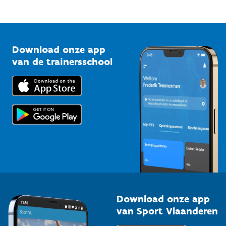
Mountainbikeroutes
Onze nieuwsbrieven
1210 Brussel
G-sport
Vlaamse Trainersschool
Sportclubs
Kennisplatform
Download onze app
Bedrijven
van de trainersschool
Downloads
Trainers en begeleiders
Voor de pers
Scholen
Topsporters
Organisatoren van sportevenementen
Download onze app
van Sport Vlaanderen