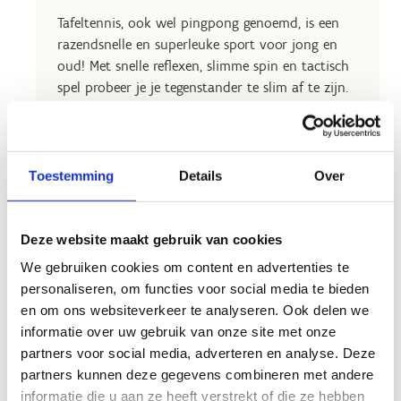
Tafeltennis, ook wel pingpong genoemd, is een
razendsnelle en superleuke sport voor jong en
oud! Met snelle reflexen, slimme spin en tactisch
spel probeer je je tegenstander te slim af te zijn.
Of je nu speelt voor de lol of serieus traint,
tafeltennis zorgt voor actie, uitdaging en veel
plezier.
Toestemming
Details
Over
Deze website maakt gebruik van cookies
We gebruiken cookies om content en advertenties te
Bij online reservaties zijn klanten zelf
personaliseren, om functies voor social media te bieden
verantwoordelijk om hun korting op voorhand aan
en om ons websiteverkeer te analyseren. Ook delen we
te vragen!
informatie over uw gebruik van onze site met onze
Studenten met een SNS-pas of Student App mailen
naar res.brugge@sport.vlaanderen om te reserveren!
partners voor social media, adverteren en analyse. Deze
partners kunnen deze gegevens combineren met andere
informatie die u aan ze heeft verstrekt of die ze hebben