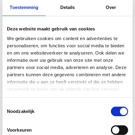
Honden niet toegelaten op het strand
Toestemming
Details
Over
Winterperiode: 14 september - 30 april
Deze website maakt gebruik van cookies
Toegang gratis voor wandelaars
Zwemmen verboden
We gebruiken cookies om content en advertenties te
Honden zijn welkom op het strand, maar wel aan
personaliseren, om functies voor social media te bieden
de leiband
en om ons websiteverkeer te analyseren. Ook delen we
informatie over uw gebruik van onze site met onze
partners voor social media, adverteren en analyse. Deze
partners kunnen deze gegevens combineren met andere
informatie die u aan ze heeft verstrekt of die ze hebben
verzameld op basis van uw gebruik van hun services.
Toestemmingsselectie
Noodzakelijk
Voorkeuren