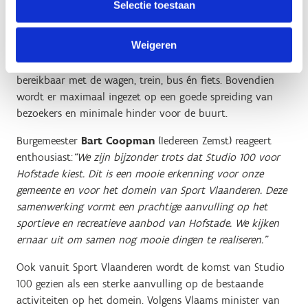
die werd gevoerd om tot een samenwerking te komen die
Selectie toestaan
zowel ambitieus als duurzaam is.
Weigeren
Het domein combineert een unieke groene omgeving met
uitstekende mobiliteitsvoorzieningen. Het is vlot
bereikbaar met de wagen, trein, bus én fiets. Bovendien
wordt er maximaal ingezet op een goede spreiding van
bezoekers en minimale hinder voor de buurt.
Burgemeester
Bart Coopman
(Iedereen Zemst) reageert
enthousiast:
“We zijn bijzonder trots dat Studio 100 voor
Hofstade kiest. Dit is een mooie erkenning voor onze
gemeente en voor het domein van Sport Vlaanderen. Deze
samenwerking vormt een prachtige aanvulling op het
sportieve en recreatieve aanbod van Hofstade. We kijken
ernaar uit om samen nog mooie dingen te realiseren.”
Ook vanuit Sport Vlaanderen wordt de komst van Studio
100 gezien als een sterke aanvulling op de bestaande
activiteiten op het domein. Volgens Vlaams minister van