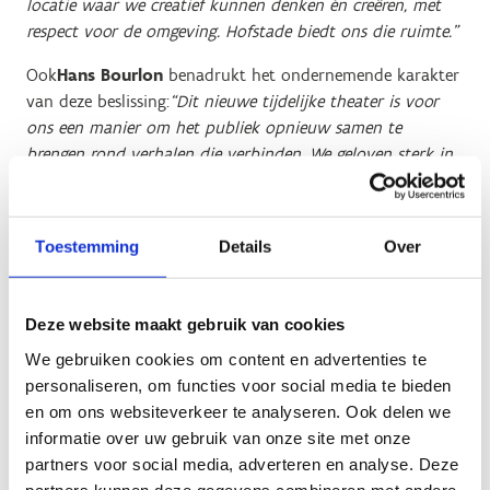
locatie waar we creatief kunnen denken én creëren, met
respect voor de omgeving. Hofstade biedt ons die ruimte.”
Ook
Hans Bourlon
benadrukt het ondernemende karakter
van deze beslissing:
“Dit nieuwe tijdelijke theater is voor
ons een manier om het publiek opnieuw samen te
brengen rond verhalen die verbinden. We geloven sterk in
de kracht van livebeleving en blijven inzetten op
producties die mensen raken, ontroeren en laten genieten,
generatie na generatie.”
Toestemming
Details
Over
Anja Van Mensel
, CEO van Studio 100 Benelux kijkt met
veel enthousiasme uit naar wat deze nieuwe locatie
Deze website maakt gebruik van cookies
mogelijk maakt:
“Deze nieuwe locatie opent ontzettend
veel mogelijkheden om het publiek met open armen te
We gebruiken cookies om content en advertenties te
ontvangen en hen een heerlijke avond of middag uit te
personaliseren, om functies voor social media te bieden
bezorgen. Met dit tijdelijk theater kunnen we opnieuw een
en om ons websiteverkeer te analyseren. Ook delen we
plek creëren waar herinneringen ontstaan en waar we
informatie over uw gebruik van onze site met onze
artistiek op het allerhoogste niveau kunnen presteren.
partners voor social media, adverteren en analyse. Deze
Maar bovenal kunnen we hier grote en kleine verhalen
partners kunnen deze gegevens combineren met andere