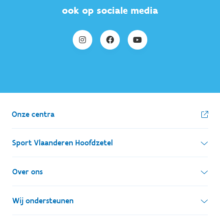
ook op sociale media
Onze centra
Sport Vlaanderen Hoofdzetel
Simon Bolivarlaan 17
Over ons
1000 Brussel
Wie zijn we, wat doen we
Wij ondersteunen
Ondernemingsnummer: BE 0248.142.826
Onze centra