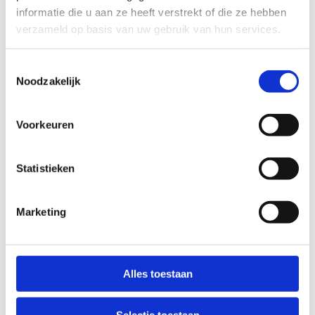
informatie die u aan ze heeft verstrekt of die ze hebben
Training volgen?
verzameld op basis van uw gebruik van hun services.
Wil je graag jouw dans- en
Toestemmingsselectie
bewegingsvaardigheden naar een hoger niveau
Noodzakelijk
tillen? Overweeg dan om lid te worden van een
van de sportclubs die wekelijks bij ons trainen.
Aarzel niet om contact met ons op te nemen
Voorkeuren
voor meer informatie over de beschikbare
mogelijkheden.
Statistieken
Contacteer ons
Marketing
Alles toestaan
Actieve clubs
Selectie toestaan