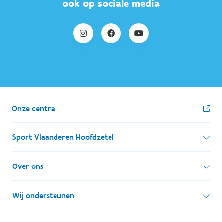
ook op sociale media
Onze centra
Sport Vlaanderen Hoofdzetel
Simon Bolivarlaan 17
Over ons
1000 Brussel
Wie zijn we, wat doen we
Wij ondersteunen
Ondernemingsnummer: BE 0248.142.826
Onze centra
Postadres
Lokale besturen