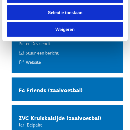
Website
Selectie toestaan
Weigeren
Voetbalschool Legein
Pieter Devriendt
Stuur een bericht
Website
Fc Friends (zaalvoetbal)
ZVC Kruiskalsijde (zaalvoetbal)
Jari Belpaire