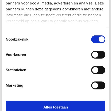
Contacteer ons
partners voor social media, adverteren en analyse. Deze
partners kunnen deze gegevens combineren met andere
informatie die u aan ze heeft verstrekt of die ze hebben
verzameld op basis van uw gebruik van hun services.
Toestemmingsselectie
Actieve clubs
Noodzakelijk
Voorkeuren
KSC Blankenberge
Freddy Jacobs
Statistieken
Stuur een bericht
Website
Marketing
Voetbal VK De Rese / Keypharm
Alles toestaan
Lorenzo Seghers