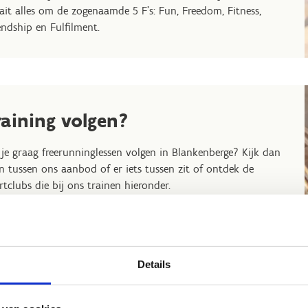
ait alles om de zogenaamde 5 F’s: Fun, Freedom, Fitness,
endship en Fulfilment.
raining volgen?
 je graag freerunninglessen volgen in Blankenberge? Kijk dan
n tussen ons aanbod of er iets tussen zit of ontdek de
rtclubs die bij ons trainen hieronder.
lessen worden gegeven door Exception Movement. Schrijf je
via de website van
Exception Movement
of neem gerust
tact met ons op om meer mogelijkheden te bekijken.
Details
ntacteer ons