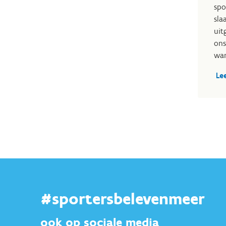
spo
sla
uit
ons
wan
Le
#sportersbelevenmeer
ook op sociale media