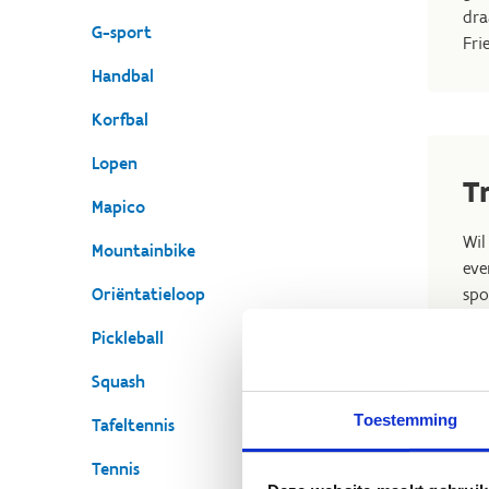
dra
G-sport
Fri
Handbal
Korfbal
Lopen
T
Mapico
Wil
Mountainbike
eve
Oriëntatieloop
spo
Pickleball
De 
in 
Squash
con
Toestemming
Tafeltennis
Co
Tennis