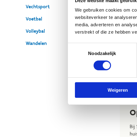
Deze website maakt gebruik
Vechtsport
We gebruiken cookies om cont
websiteverkeer te analyseren
Voetbal
Ex
media, adverteren en analys
Volleybal
Mo
verstrekt of die ze hebben v
Flor
Wandelen
Toestemmingsselectie
S
Noodzakelijk
Weigeren
O
Bij
hui