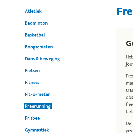
Fr
Atletiek
Badminton
Basketbal
G
Boogschieten
Heb
Dans & beweging
jou
Fietsen
Fre
Fitness
man
tra
Fit-o-meter
obs
fre
Freerunning
bel
Frisbee
De 
Gymnastiek
gev