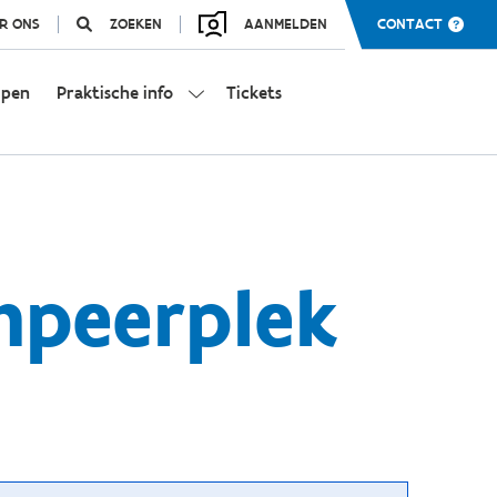
R ONS
ZOEKEN
AANMELDEN
CONTACT
mpen
Praktische info
Tickets
mpeerplek