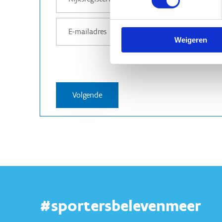
Weigeren
#sportersbelevenmeer