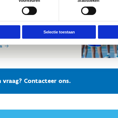
Voorkeuren
Statistieken
balsporten
la aan van balsporten. Van basketbal,
, petanque, tchoukbal, voetbal tot
Selectie toestaan
en
n vraag? Contacteer ons.