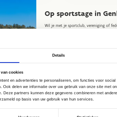
Op sportstage in Gen
Wil je met je sportclub, vereniging of fe
overnachting of een sportief weeken
centrum kan je niet alleen tal van spor
comfortabel overnachten. We beschikken
voor maximaal 112 personen.
Details
Samen bekijken we graag de sportmogel
centrum en stellen we een programma 
 van cookies
perfect aansluit bij jouw wensen.
ent en advertenties te personaliseren, om functies voor social
Op sportstage in Genk
. Ook delen we informatie over uw gebruik van onze site met on
Ontdek ons sportverblijf
e. Deze partners kunnen deze gegevens combineren met andere i
erzameld op basis van uw gebruik van hun services.