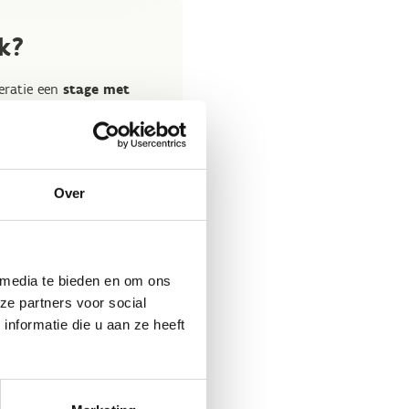
k?
deratie een
stage met
d
organiseren? In ons
ten beoefenen, maar ook
 over slaapgelegenheid
Over
ijkheden binnen ons
op maat samen dat
 media te bieden en om ons
ze partners voor social
nformatie die u aan ze heeft