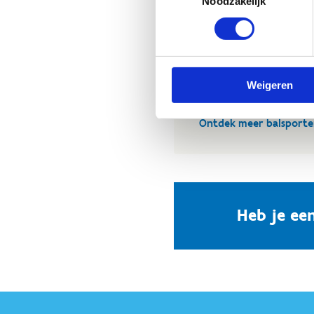
Noodzakelijk
Verken onze 
Wij bieden een breed sca
handbal, hockey, korfbal
Weigeren
volleybal.
Ontdek meer balsport
Heb je ee