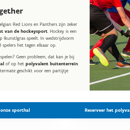
ogether
elgian Red Lions en Panthers zijn zeker
st van de hockeysport
. Hockey is een
op (kunst)gras speelt. In wedstrijdvorm
spelers het tegen elkaar op.
spelen? Geen probleem, dat kan je bij
hal
of op het
polyvalent buitenterrein
.
termate geschikt voor een partijtje
 onze sporthal
Reserveer het polyva