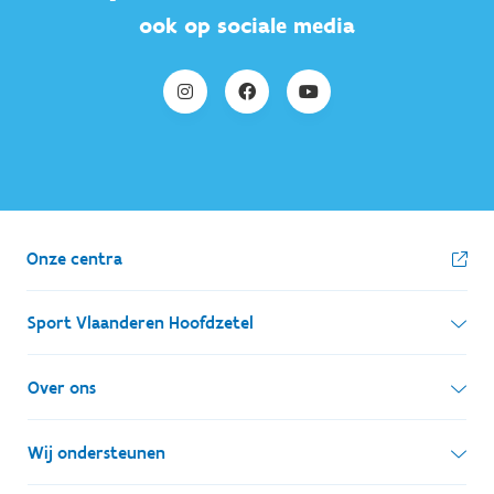
ook op sociale media
Onze centra
Sport Vlaanderen Hoofdzetel
Simon Bolivarlaan 17
Over ons
1000 Brussel
Wie zijn we, wat doen we
Wij ondersteunen
Ondernemingsnummer: BE 0248.142.826
Onze centra