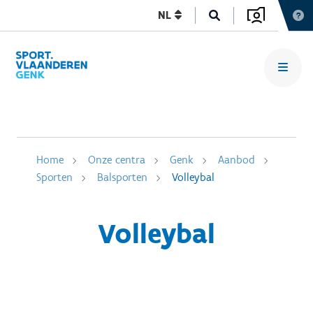
NL
Home
Onze centra
Genk
Aanbod
Sporten
Balsporten
Volleybal
Volleybal