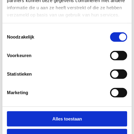
partners kunnen deze gegevens combineren met andere
informatie die u aan ze heeft verstrekt of die ze hebben
verzameld op basis van uw gebruik van hun services.
Toestemmingsselectie
Noodzakelijk
Voorkeuren
Statistieken
Marketing
Verken onze balsporten
Alles toestaan
Wij bieden een breed scala aan van balsporten. Van