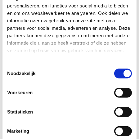
personaliseren, om functies voor social media te bieden
en om ons websiteverkeer te analyseren. Ook delen we
informatie over uw gebruik van onze site met onze
partners voor social media, adverteren en analyse. Deze
partners kunnen deze gegevens combineren met andere
informatie die u aan ze heeft verstrekt of die ze hebben
verzameld op basis van uw gebruik van hun services.
Ja, ik ontvang graag de nieuwsbrief van
Sport Vlaanderen met updates over
Toestemmingsselectie
sportieve activiteiten, acties en
Noodzakelijk
evenementen.
Door deel te nemen aan deze wedstrijd,
Voorkeuren
georganiseerd door Sport Vlaanderen, ga ik
akkoord met het wedstrijdreglement*.
*
Statistieken
Anti-Robot Verification
Click to start verification
Friendly
Captcha ⇗
Marketing