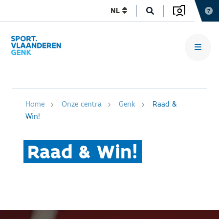
NL
Home
Onze centra
Genk
Raad &
Win!
Raad & Win!