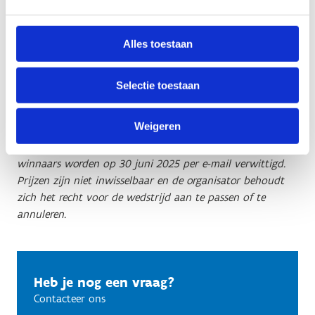
Alles toestaan
Selectie toestaan
*Wedstrijdreglement: door deel te nemen aan deze
Weigeren
wedstrijd, georganiseerd door Sport Vlaanderen, stemt elke
deelnemer in met de regels: één inzending per persoon, 5
winnaars worden op 30 juni 2025 per e-mail verwittigd.
Prijzen zijn niet inwisselbaar en de organisator behoudt
zich het recht voor de wedstrijd aan te passen of te
annuleren.
Heb je nog een vraag?
Contacteer ons