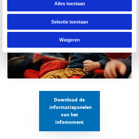
Alles toestaan
Selectie toestaan
Weigeren
Download de
informatiepanelen
van het
infomoment