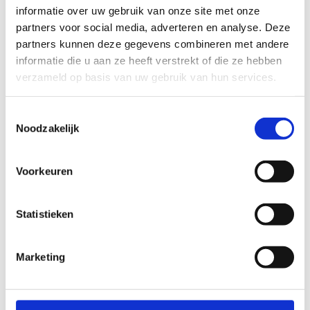
en de interesse naar een locatie-theater
informatie over uw gebruik van onze site met onze
op een bijzondere plek buiten de klassieke
partners voor social media, adverteren en analyse. Deze
schouwburg bleef groot.
partners kunnen deze gegevens combineren met andere
informatie die u aan ze heeft verstrekt of die ze hebben
Studio 100 blijft inzetten op creativiteit,
verzameld op basis van uw gebruik van hun services.
innovatie en kwalitatieve producties.
Daarom zijn ze meteen gestart met een
Toestemmingsselectie
grondige zoektocht naar een nieuwe
Noodzakelijk
locatie voor een tijdelijk theater, waar
beleving, bereikbaarheid en kwaliteit
centraal staan.
Voorkeuren
Kon je er niet bij zijn op het infomoment
voor de buurtbewoners? Dan kan je hier
Statistieken
ook het volledige verhaal ontdekken.
Marketing