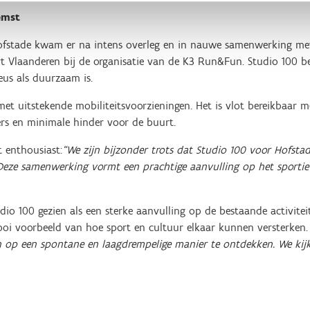
emst
ofstade kwam er na intens overleg en in nauwe samenwerking met
t Vlaanderen bij de organisatie van de K3 Run&Fun. Studio 100 b
us als duurzaam is.
 uitstekende mobiliteitsvoorzieningen. Het is vlot bereikbaar met
rs en minimale hinder voor de buurt.
t enthousiast:
“We zijn bijzonder trots dat Studio 100 voor Hofstad
eze samenwerking vormt een prachtige aanvulling op het sportiev
o 100 gezien als een sterke aanvulling op de bestaande activite
i voorbeeld van hoe sport en cultuur elkaar kunnen versterken.
n op een spontane en laagdrempelige manier te ontdekken. We ki