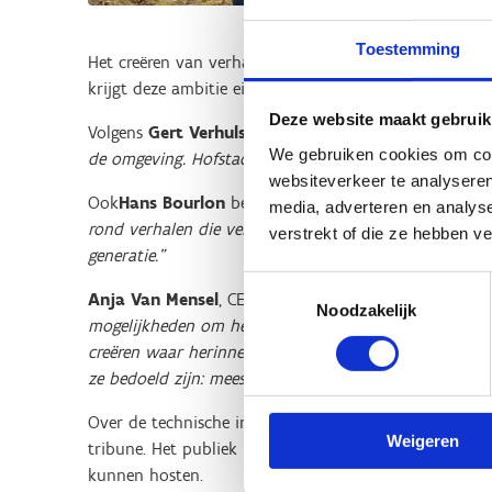
Toestemming
Het creëren van verhalen en beleving zit in het DNA v
krijgt deze ambitie eindelijk concrete vorm.
Deze website maakt gebruik
Volgens
Gert Verhulst
is deze stap een logisch vervol
We gebruiken cookies om cont
de omgeving. Hofstade biedt ons die ruimte.”
websiteverkeer te analyseren
Ook
Hans Bourlon
benadrukt het ondernemende karakt
media, adverteren en analys
rond verhalen die verbinden. We geloven sterk in de k
verstrekt of die ze hebben v
generatie.”
Toestemmingsselectie
Anja Van Mensel
, CEO van Studio 100 Benelux kijkt 
Noodzakelijk
mogelijkheden om het publiek met open armen te ontv
creëren waar herinneringen ontstaan en waar we artis
ze bedoeld zijn: meeslepend, spectaculair en altijd rech
Over de technische invulling wordt op dit moment nog 
Weigeren
tribune. Het publiek mag zich verwachten aan meesle
kunnen hosten.