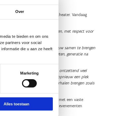
Over
plannen voor een nieuw tijdelijk theater. Vandaag
 creatief kunnen denken én creëren, met respect voor
 media te bieden en om ons
ze partners voor social
ns een manier om het publiek opnieuw samen te brengen
nformatie die u aan ze heeft
n raken, ontroeren en laten genieten, generatie na
maakt:
“Deze nieuwe locatie opent ontzettend veel
Marketing
 dit tijdelijk theater kunnen we opnieuw een plek
unnen we hier grote en kleine verhalen brengen zoals
tribunes zal worden gewerkt, maar met een vaste
Alles toestaan
 deze locatie ook opnieuw externe evenementen