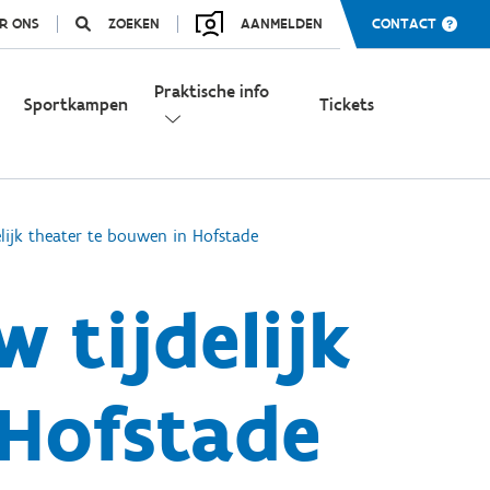
R ONS
ZOEKEN
AANMELDEN
CONTACT
Praktische info
Sportkampen
Tickets
lijk theater te bouwen in Hofstade
 tijdelijk
 Hofstade