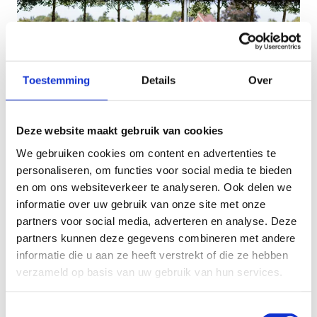
Toestemming
Details
Over
Deze website maakt gebruik van cookies
We gebruiken cookies om content en advertenties te
Stel je kandidaat
personaliseren, om functies voor social media te bieden
en om ons websiteverkeer te analyseren. Ook delen we
Je kan je kandidatuur enkel indienen
informatie over uw gebruik van onze site met onze
wanneer je ook ingeschreven bent voor een
partners voor social media, adverteren en analyse. Deze
van onze gewone lessenreeksen. Deze
partners kunnen deze gegevens combineren met andere
lessenreeks dient apart betaald te worden en
informatie die u aan ze heeft verstrekt of die ze hebben
is
niet
inbegrepen in het maandbedrag.
verzameld op basis van uw gebruik van hun services.
Je kan je enkel kandidaat stellen indien je
vorig schooljaar reeds deelnam aan onze
Toestemmingsselectie