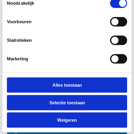
lessenreeksen.
Noodzakelijk
Je hebt minimum het niveau paard/pony
vervolmaking 1.
Voorkeuren
Interesse? Schrijf dan een leuke motivatiebrief en
mail deze naar Wendy.
Statistieken
Ik stel mij kandidaat als meter of peter
Marketing
Alles toestaan
Meer informatie
Selectie toestaan
Wendy Saelens
Weigeren
Sporttechnicus