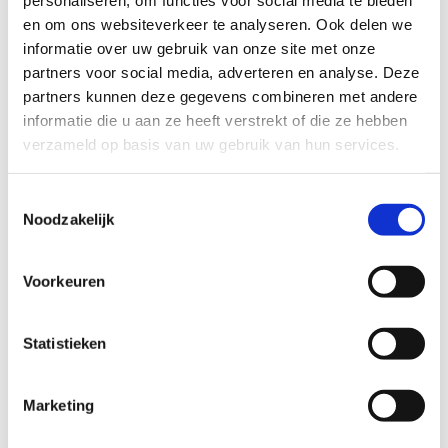
Verfijn je dressuurvaardigheid
personaliseren, om functies voor social media te bieden
en om ons websiteverkeer te analyseren. Ook delen we
Ontwikkel je dressuurvaardigheden en beleef een
informatie over uw gebruik van onze site met onze
unieke stage met André en Jacqueline Geeroms -
partners voor social media, adverteren en analyse. Deze
Schurkens. Schrijf je in!
partners kunnen deze gegevens combineren met andere
informatie die u aan ze heeft verstrekt of die ze hebben
Ontdek onze dressuurlessen
verzameld op basis van uw gebruik van hun services.
Toestemmingsselectie
Noodzakelijk
Voorkeuren
Statistieken
Marketing