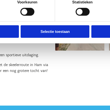
Voorkeuren
Statistieken
 wil genieten.
Selectie toestaan
voor de langste afstand.
en sportieve uitdaging.
t de skeelerroute in Ham via
r een nog grotere tocht van!