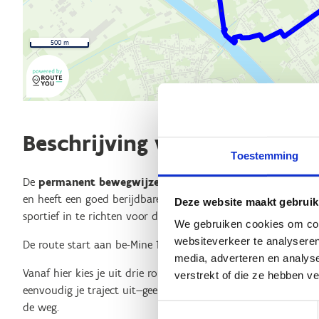
500 m
Beschrijving van de route
Toestemming
De
permanent bewegwijzerde skeelerroute Beringen
gaat
en heeft een goed berijdbare ondergrond, met als bedoelin
Deze website maakt gebruik
sportief in te richten voor de skeeleraar.
We gebruiken cookies om cont
websiteverkeer te analyseren
De route start aan be-Mine 1 - 3582 Beringen.
media, adverteren en analys
Vanaf hier kies je uit drie routes, afgestemd op jouw ervaring
verstrekt of die ze hebben v
eenvoudig je traject uit—geen GPS of kaart nodig, want onderw
de weg.
Toestemmingsselectie