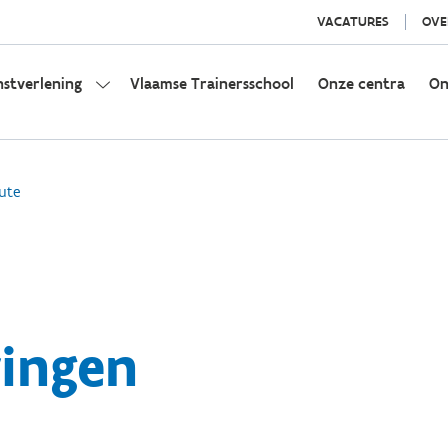
VACATURES
OVE
nstverlening
Vlaamse Trainersschool
Onze centra
On
ute
ringen