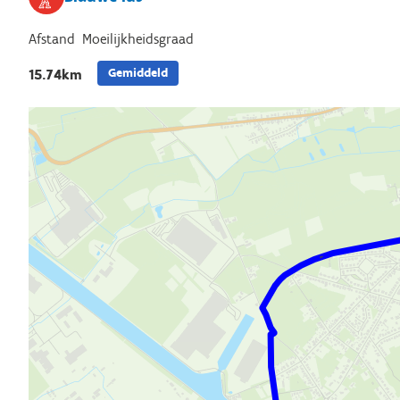
Afstand
Moeilijkheidsgraad
Gemiddeld
15.74km