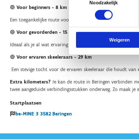
Noodzakelijk
🟢
Voor beginners - 8 km
Een toegankelijke route voor wie net begint of gewoon rustig
🔵
Voor gevorderden - 15 km
Weigeren
Ideaal als je al wat ervaring hebt, maar nog niet klaar bent 
🔴
Voor ervaren skeeleraars - 29 km
Een stevige tocht voor de ervaren skeeleraar die houdt van e
Extra kilometers?
Je kan de route in Beringen verbinden me
twee aangeduide verbindingsstukken onderweg. Zo maak je e
Startplaatsen
be-MINE
3
3582
Beringen