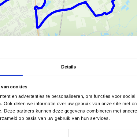
Ka
Details
 over zo veilig mogelijke wegen
g om de openbare ruimte ook
 van cookies
ent en advertenties te personaliseren, om functies voor social
. Ook delen we informatie over uw gebruik van onze site met on
e. Deze partners kunnen deze gegevens combineren met andere i
. Op het startbord stippel je
erzameld op basis van uw gebruik van hun services.
eg wijzen duidelijke pijltjes je