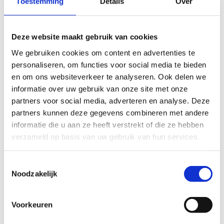
Toestemming
Details
Over
slecht
goed
FYSIEKE INSPANNING
Deze website maakt gebruik van cookies
We gebruiken cookies om content en advertenties te
licht
zwaar
personaliseren, om functies voor social media te bieden
en om ons websiteverkeer te analyseren. Ook delen we
TECHNISCHE MOEILIJKHEIDSGRAAD
informatie over uw gebruik van onze site met onze
partners voor social media, adverteren en analyse. Deze
partners kunnen deze gegevens combineren met andere
makkelijk
moeilijk
informatie die u aan ze heeft verstrekt of die ze hebben
verzameld op basis van uw gebruik van hun services.
BEWEGWIJZERING
TIP:
ontbrekende signalisatie kan je melden via het
Toestemmingsselectie
Routemeldpunt
Noodzakelijk
slecht
goed
Voorkeuren