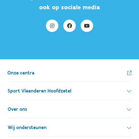
ook op sociale media
Onze centra
Sport Vlaanderen Hoofdzetel
Simon Bolivarlaan 17
Over ons
1000 Brussel
Wie zijn we, wat doen we
Wij ondersteunen
Ondernemingsnummer: BE 0248.142.826
Onze centra