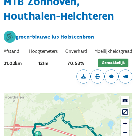
MTB Zonhoven,
Houthalen-Helchteren
groen-blauwe lus Holsteenbron
Afstand
Hoogtemeters
Onverhard
Moeilijkheidsgraad
Gemakkelijk
21.02km
121m
70.53%