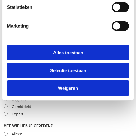
STAAT VAN PARCOURS(ONDERGROND, BEGROEIING, ONDERHOUD)
Statistieken
slecht
goed
Marketing
WEER
Droog
Alles toestaan
Zonnig
Bewolkt
Selectie toestaan
Regen
Winters
Weigeren
NIVEAU
Beginner
Gemiddeld
Expert
MET WIE HEB JE GEREDEN?
Alleen