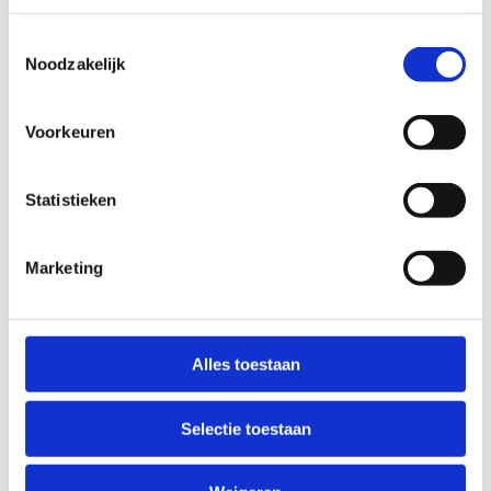
Toestemmingsselectie
Noodzakelijk
Wat vond je van deze route?
Voorkeuren
Jouw beoordeling helpt de kwaliteit van de routes in kaart
Statistieken
te brengen en andere mountainbikers te leiden naar de
fijnste plekken.
Marketing
In onze
beoordelingsrichtlijnen
vind je tips om een
oprecht nuttige beoordeling te schrijven. Respecteer je
onze richtlijnen niet, dan kunnen wij beslissen jouw
beoordelingen te verwijderen. Wij behouden ons het recht
Alles toestaan
om kleine aanpassingen aan te brengen in het
tekstgedeelte van jouw evaluatie zonder de feitelijke
Selectie toestaan
inhoud ervan te veranderen, bijvoorbeeld om taalfouten
en leesbaarheid te verbeteren.​