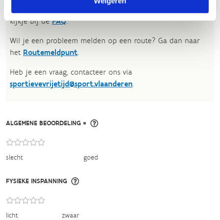
Weigeren
Voor meer informatie over onze routestructuren, neem een
kijkje bij de
FAQ
.
Wil je een probleem melden op een route? Ga dan naar
het
Routemeldpunt
.
Heb je een vraag, contacteer ons via
sportievevrijetijd@sport.vlaanderen
.​
ALGEMENE BEOORDELING *
slecht
goed
FYSIEKE INSPANNING
licht
zwaar