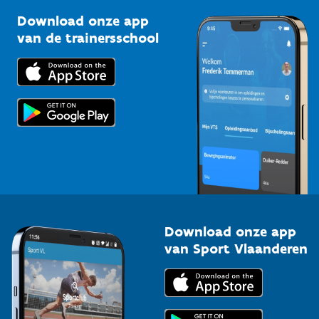
Sportclubs
Kennisplatform
Download onze app
Bedrijven
van de trainersschool
Downloads
Trainers en begeleiders
Voor de pers
Scholen
Topsporters
Organisatoren van sportevenementen
Download onze app
van Sport Vlaanderen