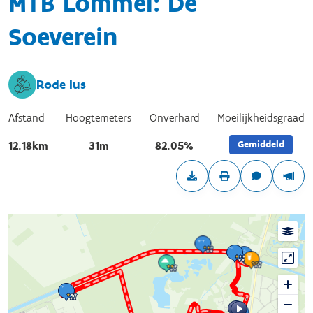
MTB Lommel: De
Soeverein
Rode lus
Afstand
Hoogtemeters
Onverhard
Moeilijkheidsgraad
Gemiddeld
12.18km
31m
82.05%