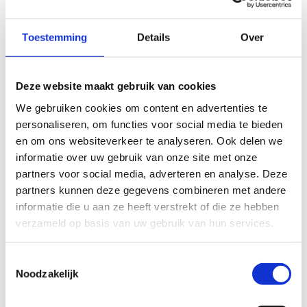
Startplaatsen
Toestemming
Details
Over
Berneauweg
40
3798
Voeren
Deze website maakt gebruik van cookies
We gebruiken cookies om content en advertenties te
personaliseren, om functies voor social media te bieden
en om ons websiteverkeer te analyseren. Ook delen we
informatie over uw gebruik van onze site met onze
partners voor social media, adverteren en analyse. Deze
partners kunnen deze gegevens combineren met andere
informatie die u aan ze heeft verstrekt of die ze hebben
Wat vond je van deze route?
verzameld op basis van uw gebruik van hun services.
Toestemmingsselectie
Noodzakelijk
Jouw beoordeling helpt de kwaliteit van de routes in kaart
te brengen en andere mountainbikers te leiden naar de