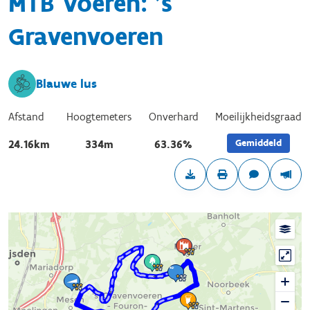
MTB Voeren: 's
Gravenvoeren
Blauwe lus
Afstand
Hoogtemeters
Onverhard
Moeilijkheidsgraad
Gemiddeld
24.16km
334m
63.36%