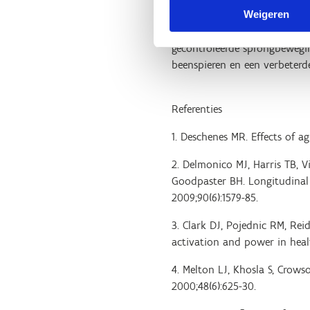
Weigeren
hogere snelheden. Ook deze 
voorwaartse en zijwaartse o
gecontroleerde sprongbewegi
beenspieren en een verbeterde
Referenties
1. Deschenes MR. Effects of ag
2. Delmonico MJ, Harris TB, 
Goodpaster BH. Longitudinal s
2009;90(6):1579-85.
3. Clark DJ, Pojednic RM, Rei
activation and power in health
4. Melton LJ, Khosla S, Crows
2000;48(6):625-30.