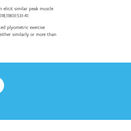
n elicit similar peak muscle
8;118(3):531-41.
ted plyometric exercise
ither similarly or more than