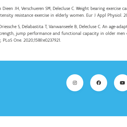
n Dieen JH, Verschueren SM, Delecluse C. Weight bearing exercise ca
nsity resistance exercise in elderly women. Eur J Appl Physiol. 201
 Driessche S, Delabastita T, Vanwanseele B, Delecluse C. An age-adap
ength, jump performance and functional capacity in older men e
g. PLoS One. 2020;15(8):e0237921.