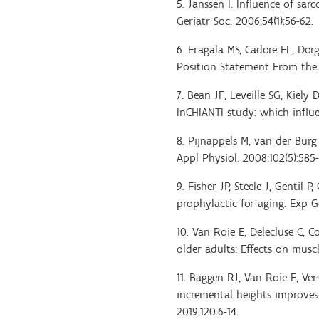
5. Janssen I. Influence of sa
Geriatr Soc. 2006;54(1):56-62.
6. Fragala MS, Cadore EL, Dor
Position Statement From the 
7. Bean JF, Leveille SG, Kiely
InCHIANTI study: which influe
8. Pijnappels M, van der Burg 
Appl Physiol. 2008;102(5):585-
9. Fisher JP, Steele J, Gentil
prophylactic for aging. Exp Ge
10. Van Roie E, Delecluse C, 
older adults: Effects on muscl
11. Baggen RJ, Van Roie E, Ve
incremental heights improves
2019;120:6-14.