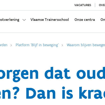
VACATURES
OVE
nstverlening
Vlaamse Trainersschool
Onze centra
On
orden
Platform 'Blijf in beweging'
Waarom blijven bewegen 
orgen dat oud
n? Dan is kra