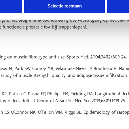
Selectie toestaan
studie gebruikte geen complexe apparatuur. Ze werkte met een sq
pstapbeweging op een step. De snelheid van de bewegingen werd g
ngen. Het programma toonde een grote vooruitgang op het vlak 
 functionele prestatie (bv. bij trappenlopen).
ing on muscle fibre type and size. Sports Med. 2004;34(12):809-24.
Visser M, Park SW, Conroy MB, Velasquez-Mieyer P, Boudreau R, Man
tudy of muscle strength, quality, and adipose tissue infiltration.
d KF, Patten C, Pasha EP, Phillips EM, Fielding RA. Longitudinal de
y older adults. J Gerontol A Biol Sci Med Sci. 2013;68(11):1419-25.
on CS, O'Connor MK, O'Fallon WM, Riggs BL. Epidemiology of sarcop