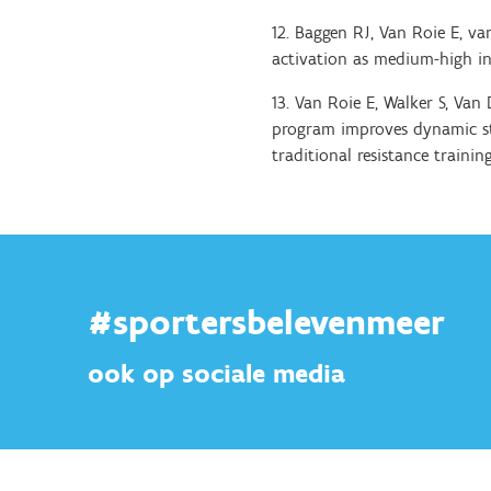
12. Baggen RJ, Van Roie E, va
activation as medium-high inte
13. Van Roie E, Walker S, Van
program improves dynamic str
traditional resistance trainin
#sportersbelevenmeer
ook op sociale media