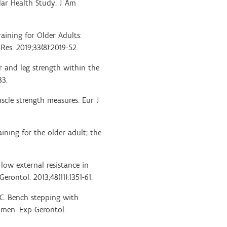
ular Health Study. J Am
aining for Older Adults:
es. 2019;33(8):2019-52.
er and leg strength within the
33.
uscle strength measures. Eur J
aining for the older adult; the
low external resistance in
rontol. 2013;48(11):1351-61.
 C. Bench stepping with
omen. Exp Gerontol.