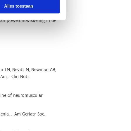
Alles toestaan
uatbeweging en een
radueel verhoogd tot zelfs
van powerontwikkeling in de
ini TM, Nevitt M, Newman AB,
 Am J Clin Nutr.
cline of neuromuscular
enia. J Am Geriatr Soc.