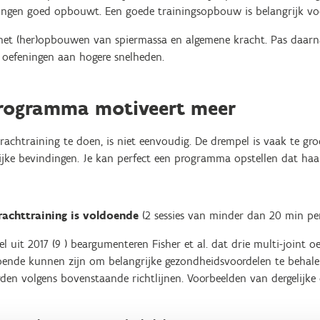
iningen goed opbouwt. Een goede trainingsopbouw is belangrijk voo
 het (her)opbouwen van spiermassa en algemene kracht. Pas daarn
r oefeningen aan hogere snelheden.
programma motiveert meer
htraining te doen, is niet eenvoudig. De drempel is vaak te groot
jke bevindingen. Je kan perfect een programma opstellen dat haa
rachttraining is voldoende
(2 sessies van minder dan 20 min pe
l uit 2017 (9 ) beargumenteren Fisher et al. dat drie multi-joint o
doende kunnen zijn om belangrijke gezondheidsvoordelen te behal
en volgens bovenstaande richtlijnen. Voorbeelden van dergelijke o