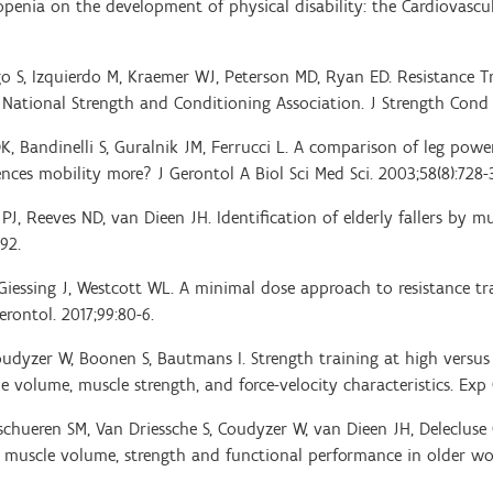
rcopenia on the development of physical disability: the Cardiovasc
go S, Izquierdo M, Kraemer WJ, Peterson MD, Ryan ED. Resistance Tr
National Strength and Conditioning Association. J Strength Cond R
 DK, Bandinelli S, Guralnik JM, Ferrucci L. A comparison of leg pow
nces mobility more? J Gerontol A Biol Sci Med Sci. 2003;58(8):728-
PJ, Reeves ND, van Dieen JH. Identification of elderly fallers by m
92.
 P, Giessing J, Westcott WL. A minimal dose approach to resistance tr
rontol. 2017;99:80-6.
Coudyzer W, Boonen S, Bautmans I. Strength training at high versus 
e volume, muscle strength, and force-velocity characteristics. Exp Ge
rschueren SM, Van Driessche S, Coudyzer W, van Dieen JH, Delecluse
 muscle volume, strength and functional performance in older w