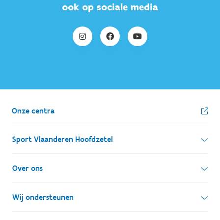
ook op sociale media
Onze centra
Sport Vlaanderen Hoofdzetel
Simon Bolivarlaan 17
Over ons
1000 Brussel
Wie zijn we, wat doen we
Wij ondersteunen
Ondernemingsnummer: BE 0248.142.826
Onze centra
Postadres