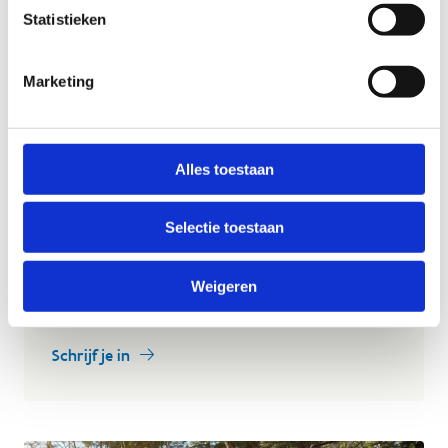
Statistieken
Een bontgekleurd bladerdek, paddelstoelen die uit
de grond verschijnen en zalig zachte temperaturen.
Marketing
De herfst is hét seizoen om naar buiten te trekken
met je collega’s en dus ook tijd voor onze jaarlijkse
herfstwandeling.
Alles toestaan
Praktisch:
Waneer
: donderdagmiddag 24 september 2026 om
Selectie toestaan
12.00 uur.
Waar
: vanuit je eigen standplaats of thuiswerkplek.
Weigeren
Met wie
: bij voorkeur samen met collega's.
Schrijf je in