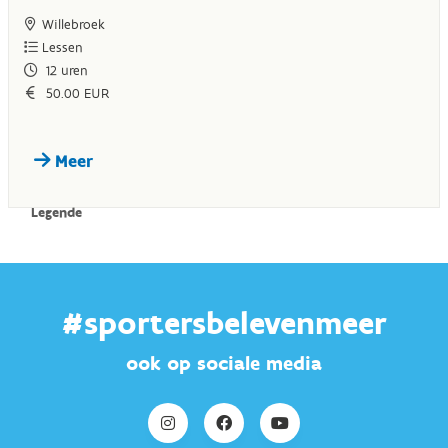
#sportersbelevenmeer
ook op sociale media