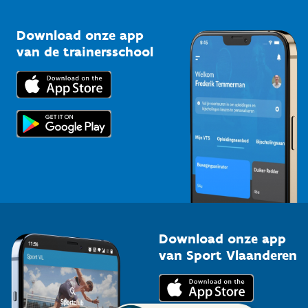
Vlaamse Trainersschool
Sportclubs
Kennisplatform
Download onze app
Bedrijven
van de trainersschool
Downloads
Trainers en begeleiders
Voor de pers
Scholen
Topsporters
Organisatoren van sportevenementen
Download onze app
van Sport Vlaanderen