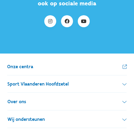
ook op sociale media
Onze centra
Sport Vlaanderen Hoofdzetel
Simon Bolivarlaan 17
Over ons
1000 Brussel
Wie zijn we, wat doen we
Wij ondersteunen
Ondernemingsnummer: BE 0248.142.826
Onze centra
Postadres