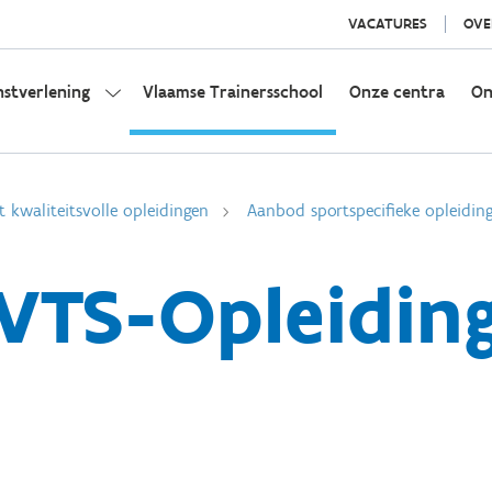
VACATURES
OVE
nstverlening
Vlaamse Trainersschool
Onze centra
On
t kwaliteitsvolle opleidingen
Aanbod sportspecifieke opleidin
VTS-Opleidin