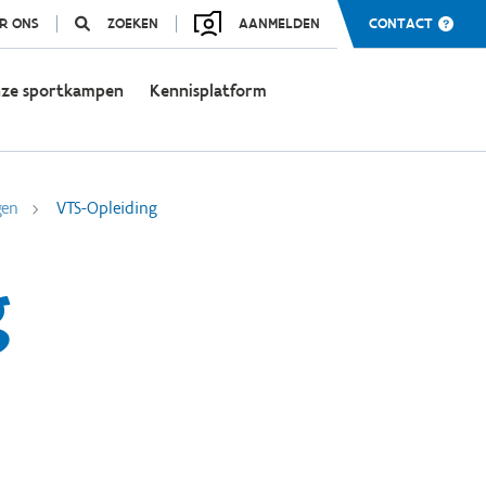
R ONS
ZOEKEN
AANMELDEN
CONTACT
ze sportkampen
Kennisplatform
gen
VTS-Opleiding
g