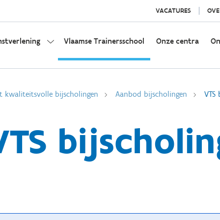
VACATURES
OVE
nstverlening
Vlaamse Trainersschool
Onze centra
On
t kwaliteitsvolle bijscholingen
Aanbod bijscholingen
VTS 
VTS bijscholin