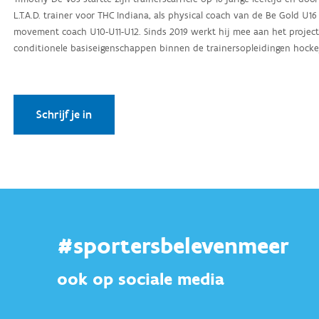
#sportersbelevenmeer
ook op sociale media