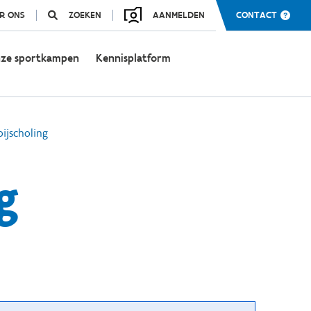
R ONS
ZOEKEN
AANMELDEN
CONTACT
ze sportkampen
Kennisplatform
bijscholing
g