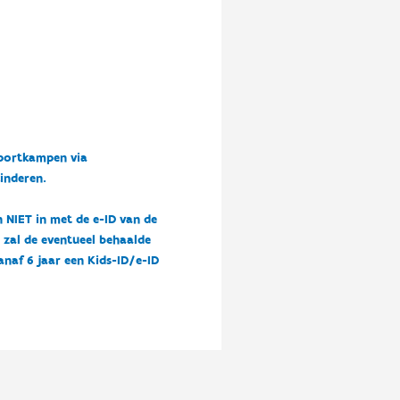
sportkampen via
kinderen.
n NIET in met de e-ID van de
n zal de eventueel behaalde
vanaf 6 jaar een Kids-ID/e-ID