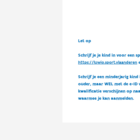
Let op
Schrijf je je kind in voor ee
https://luwio.sport.vlaanderen
e
Schrijf je een minderjarig kind
ouder, maar WEL met de e-ID van
kwalificatie verschijnen op naa
waarmee je kan aanmelden.