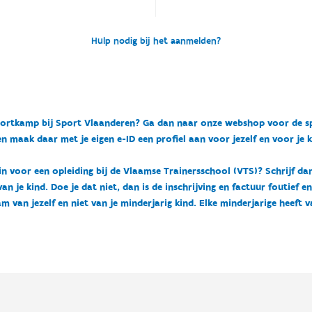
Hulp nodig bij het aanmelden?
n sportkamp bij Sport Vlaanderen? Ga dan naar onze webshop voor de 
n maak daar met je eigen e-ID een profiel aan voor jezelf en voor je 
 in voor een opleiding bij de Vlaamse Trainersschool (VTS)? Schrijf da
 je kind. Doe je dat niet, dan is de inschrijving en factuur foutief e
m van jezelf en niet van je minderjarig kind. Elke minderjarige heeft 