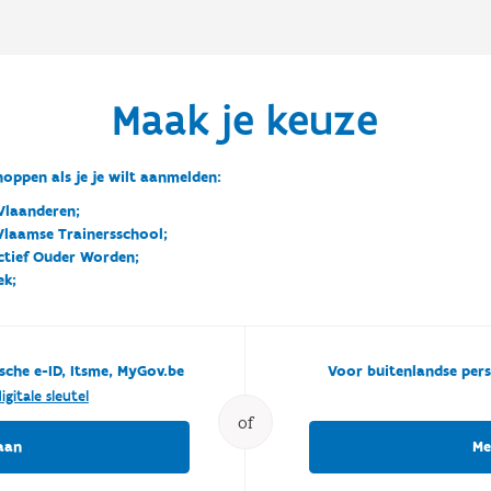
Maak je keuze
oppen als je je wilt aanmelden:
Vlaanderen;
 Vlaamse Trainersschool;
ctief Ouder Worden;
ek;
sche e-ID, Itsme, MyGov.be
Voor buitenlandse pers
igitale sleutel
of
aan
Me