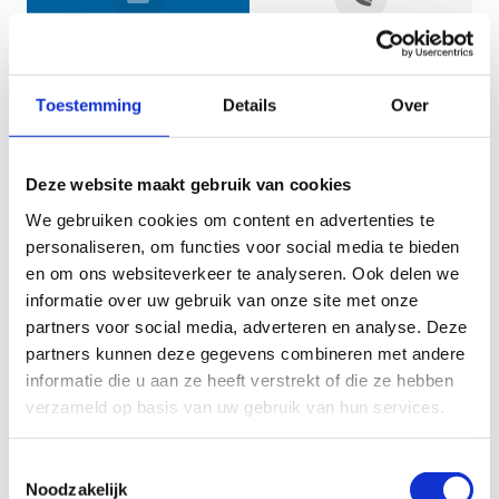
Jouw gegevens
Toestemming
Details
Over
Deze website maakt gebruik van cookies
We gebruiken cookies om content en advertenties te
personaliseren, om functies voor social media te bieden
en om ons websiteverkeer te analyseren. Ook delen we
informatie over uw gebruik van onze site met onze
Geef aan tot welk domein jouw vraag behoort
partners voor social media, adverteren en analyse. Deze
partners kunnen deze gegevens combineren met andere
KIES EEN DOMEIN
informatie die u aan ze heeft verstrekt of die ze hebben
verzameld op basis van uw gebruik van hun services.
Jouw vraag
Toestemmingsselectie
Noodzakelijk