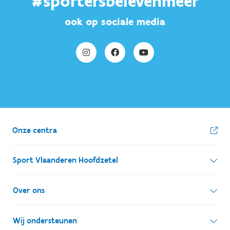
#sportersbelevenmeer
ook op sociale media
Onze centra
Sport Vlaanderen Hoofdzetel
Simon Bolivarlaan 17
Over ons
1000 Brussel
Wie zijn we, wat doen we
Wij ondersteunen
Ondernemingsnummer: BE 0248.142.826