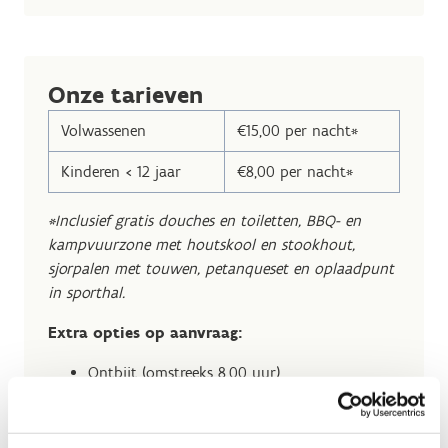
Onze tarieven
Volwassenen
€15,00 per nacht*
Kinderen < 12 jaar
€8,00 per nacht*
*Inclusief gratis douches en toiletten, BBQ- en
kampvuurzone met houtskool en stookhout,
sjorpalen met touwen, petanqueset en oplaadpunt
in sporthal.
Extra opties op aanvraag:
Ontbijt (omstreeks 8.00 uur)
van maandag tot vrijdag
€7,20 per persoon