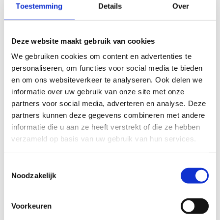
Toestemming
Details
Over
Ontbijtbuffet (omstreeks 8.00 uur)
enkel op zaterdag en zondag
€10,20 per persoon
Deze website maakt gebruik van cookies
We gebruiken cookies om content en advertenties te
Middagmaal (omstreeks 12.00 uur)
personaliseren, om functies voor social media te bieden
€ 14,30 per persoon
en om ons websiteverkeer te analyseren. Ook delen we
informatie over uw gebruik van onze site met onze
Avondmaal (omstreeks 18.00 uur)
partners voor social media, adverteren en analyse. Deze
€ 10,70 per persoon
partners kunnen deze gegevens combineren met andere
Reserveren op voorhand is verplicht, betalen kan
informatie die u aan ze heeft verstrekt of die ze hebben
via Bancontact of cash.
verzameld op basis van uw gebruik van hun services.
Toestemmingsselectie
Noodzakelijk
Voorkeuren