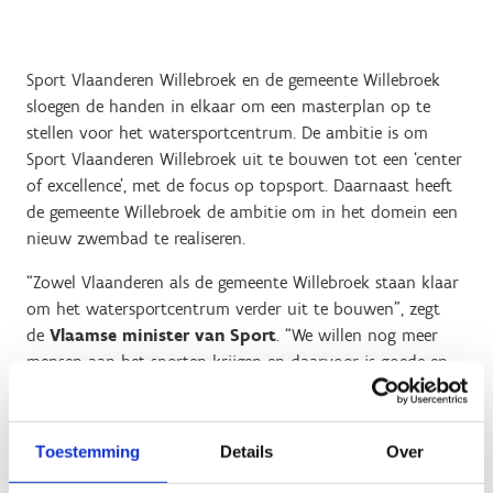
Sport Vlaanderen Willebroek en de gemeente Willebroek
sloegen de handen in elkaar om een masterplan op te
stellen voor het watersportcentrum. De ambitie is om
Sport Vlaanderen Willebroek uit te bouwen tot een ‘center
of excellence’, met de focus op topsport. Daarnaast heeft
de gemeente Willebroek de ambitie om in het domein een
nieuw zwembad te realiseren.
“Zowel Vlaanderen als de gemeente Willebroek staan klaar
om het watersportcentrum verder uit te bouwen”, zegt
de
Vlaamse minister van Sport
. “We willen nog meer
mensen aan het sporten krijgen en daarvoor is goede en
aantrekkelijke sportinfrastructuur onontbeerlijk. Het
watersportcentrum in Willebroek is nu al de plek waar
onze roeiers en kajakkers zich klaarstomen voor
Toestemming
Details
Over
olympische prestaties en waar sporters uit heel