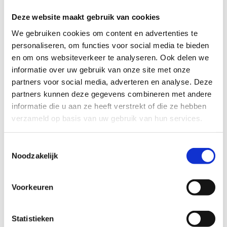
Noordwest-Europa naartoe komen. In de toekomst zal de
site alleen maar belangrijker worden voor nog meer
Deze website maakt gebruik van cookies
mensen.”
We gebruiken cookies om content en advertenties te
Het masterplan, dat er kwam na verschillende workshops
personaliseren, om functies voor social media te bieden
en overlegmomenten met onder andere huisclubs,
en om ons websiteverkeer te analyseren. Ook delen we
federaties en natuurpartners, giet de prioritaire functies
informatie over uw gebruik van onze site met onze
van het centrum in een duidelijke vorm en clustert deze.
partners voor social media, adverteren en analyse. Deze
Het plan is opgebouwd rond drie routes (topsport,
partners kunnen deze gegevens combineren met andere
recreatie en natuur) en drie infrastructuurclusters
informatie die u aan ze heeft verstrekt of die ze hebben
(aankomst, overnachting en breedtesport).
verzameld op basis van uw gebruik van hun services.
De watersportbaan vormt de kern van de topsportroute.
Toestemmingsselectie
De watersportbaan wordt nu al frequent bezocht door
Noodzakelijk
nationale en internationale teams, maar door de in het
plan voorziene bouw van een nieuw topsportverblijf
zullen topsporters zich in de allerbeste omstandigheden
Voorkeuren
kunnen voorbereiden.
Statistieken
De aankomstcluster blijft het centrum van alle