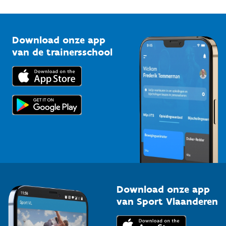
1210 Brussel
G-sport
Vlaamse Trainersschool
Sportclubs
Kennisplatform
Download onze app
Bedrijven
van de trainersschool
Downloads
Trainers en begeleiders
Voor de pers
Scholen
Topsporters
Organisatoren van sportevenementen
Download onze app
van Sport Vlaanderen