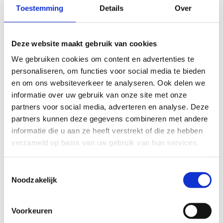
mountainbiker op uit te leven.
Toestemming
Details
Over
Dit parcours kan iedereen gratis gebruiken.
Deze website maakt gebruik van cookies
We gebruiken cookies om content en advertenties te
personaliseren, om functies voor social media te bieden
en om ons websiteverkeer te analyseren. Ook delen we
Buiten het centrum
informatie over uw gebruik van onze site met onze
partners voor social media, adverteren en analyse. Deze
Het parcours van ons centrum sluit aan op de
partners kunnen deze gegevens combineren met andere
grotere mountainbikeroute van Zemst.
informatie die u aan ze heeft verstrekt of die ze hebben
verzameld op basis van uw gebruik van hun services.
Bekijk de route van
Zemst
en ontdek de 3 lussen
(51 km in totaal) van de mountainbikeroute.
Toestemmingsselectie
Je kan tevens aansluiting vinden met de
Noodzakelijk
mountainbikeroutes
van
Kampenhout
en
Haacht
.
Voorkeuren