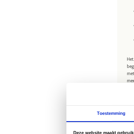
Het
beg
met
mee
1m
Toestemming
M
Deze website maakt gebruik