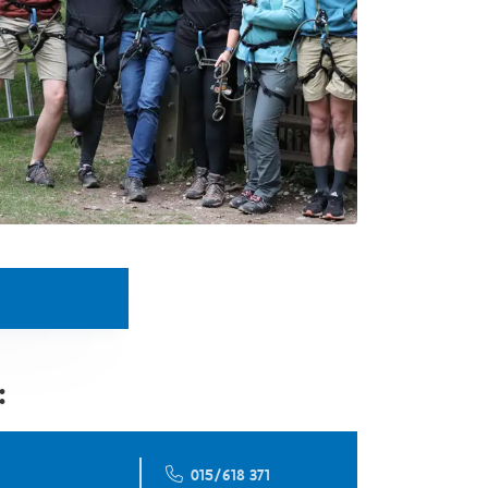
:
015/618 371