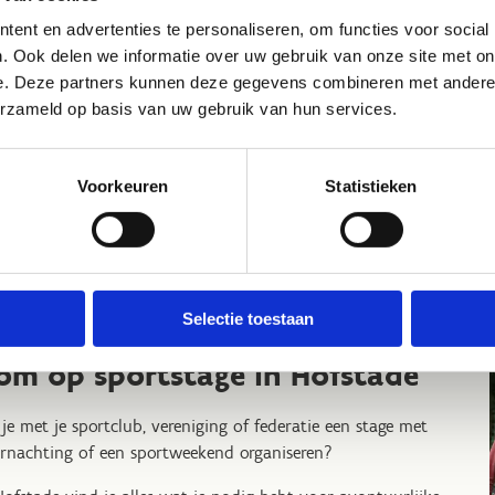
ent en advertenties te personaliseren, om functies voor social
oolsportdag, bedrijfssportdag, vrijgezellenfeestje of
. Ook delen we informatie over uw gebruik van onze site met on
epsuitstap? Ons team helpt je graag verder met het
e. Deze partners kunnen deze gegevens combineren met andere i
enstellen van een avontuurlijk activiteitenpakket.
erzameld op basis van uw gebruik van hun services.
Voorkeuren
Statistieken
Ontdek ons aanbod voor gr
Selectie toestaan
om op sportstage in Hofstade
 je met je sportclub, vereniging of federatie een stage met
rnachting of een sportweekend organiseren?