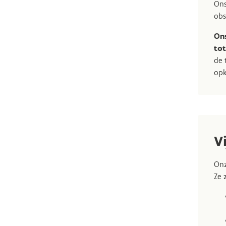
Ons
obs
On
to
de 
opk
V
Onz
Ze 