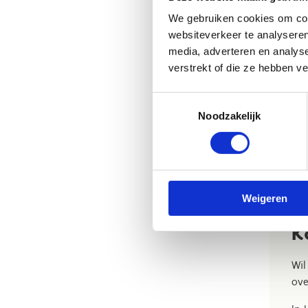
We gebruiken cookies om cont
Sch
websiteverkeer te analyseren
gro
media, adverteren en analys
sam
verstrekt of die ze hebben v
Toestemmingsselectie
Noodzakelijk
Weigeren
K
Wil
ove