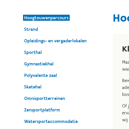
Ho
Hoogtouwenparcours
Strand
Opleidings- en vergaderlokalen
K
Sporthal
Maa
Gymnastiekhal
waa
Polyvalente zaal
Ber
Skatehal
ade
bos
Omnisportterreinen
Of 
Zensportplatform
erv
wij
Watersportaccommodatie