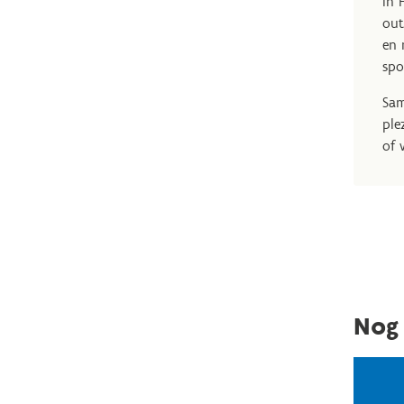
In 
out
en 
spo
Sam
ple
of 
Nog