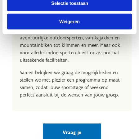
Wil je met je sportclub, vereniging of federatie
Selectie toestaan
een stage met overnachting of een sportweekend
organiseren?
Weigeren
In Hofstade vind je alles wat je nodig hebt voor
avontuurlijke outdoorsporten, van kajakken en
mountainbiken tot klimmen en meer. Maar ook
voor allerlei indoorsporten biedt onze sporthal
uitstekende faciliteiten.
Samen bekijken we graag de mogelijkheden en
stellen we met plezier een programma op maat
samen, zodat jouw sportstage of weekend
perfect aansluit bij de wensen van jouw groep.
Vraag je