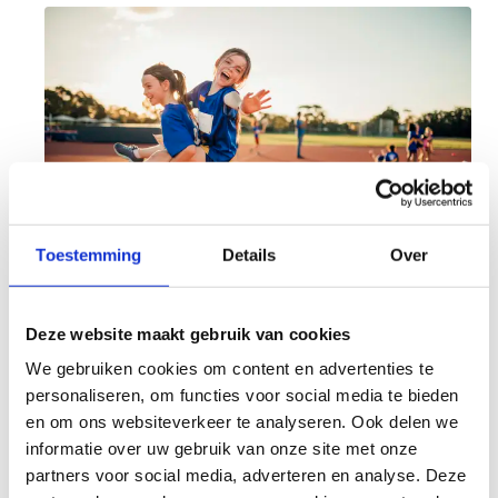
Toestemming
Details
Over
Op zoek naar een uitvalsbasis
Deze website maakt gebruik van cookies
voor jouw club?
We gebruiken cookies om content en advertenties te
personaliseren, om functies voor social media te bieden
Een plek nodig voor je trainingen en
en om ons websiteverkeer te analyseren. Ook delen we
wedstrijden? Wil je met je sportclub een
informatie over uw gebruik van onze site met onze
evenement organiseren?
partners voor social media, adverteren en analyse. Deze