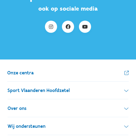
ook op sociale media
Onze centra
Sport Vlaanderen Hoofdzetel
Simon Bolivarlaan 17
Over ons
1000 Brussel
Wie zijn we, wat doen we
Wij ondersteunen
Ondernemingsnummer: BE 0248.142.826
Onze centra