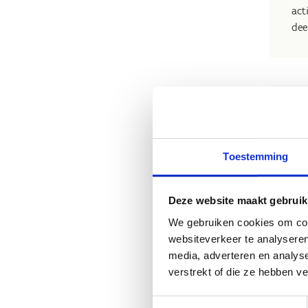
act
dee
K
Wil
Toestemming
ove
In 
Deze website maakt gebruik
out
We gebruiken cookies om cont
en 
websiteverkeer te analyseren
spo
media, adverteren en analys
verstrekt of die ze hebben v
Sam
ple
Toestemmingsselectie
of 