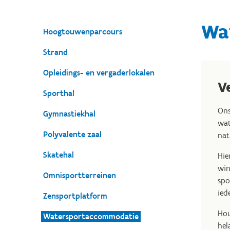
Wa
Hoogtouwenparcours
Strand
Opleidings- en vergaderlokalen
V
Sporthal
Ons
Gymnastiekhal
wat
Polyvalente zaal
nat
Skatehal
Hie
win
Omnisportterreinen
spo
ied
Zensportplatform
Hou
Watersportaccommodatie
hel