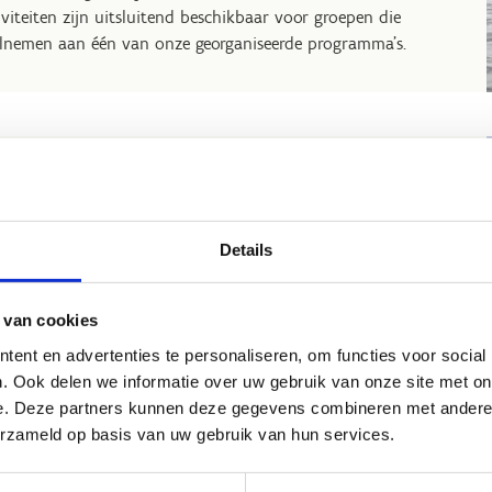
iviteiten zijn uitsluitend beschikbaar voor groepen die
lnemen aan één van onze georganiseerde programma’s.
om op sportstage in Hofstade
 je met je sportclub, vereniging of federatie een stage met
Details
rnachting of een sportweekend organiseren?
Hofstade vind je alles wat je nodig hebt voor avontuurlijke
 van cookies
doorsporten, van kajakken en mountainbiken tot klimmen
ent en advertenties te personaliseren, om functies voor social
meer. Maar ook voor allerlei indoorsporten biedt onze
. Ook delen we informatie over uw gebruik van onze site met on
rthal uitstekende faciliteiten.
e. Deze partners kunnen deze gegevens combineren met andere i
erzameld op basis van uw gebruik van hun services.
en bekijken we graag de mogelijkheden en stellen we met
zier een programma op maat samen, zodat jouw sportstage
weekend perfect aansluit bij de wensen van jouw groep.