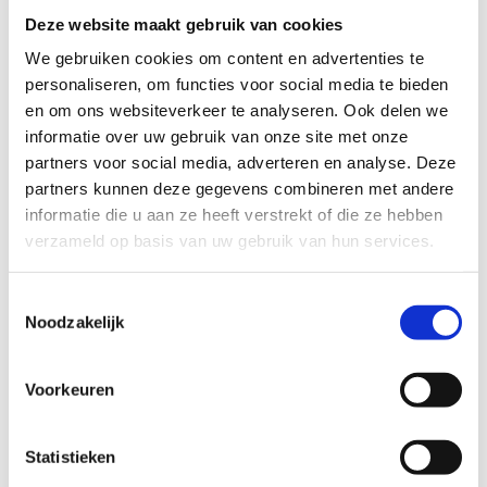
Deze website maakt gebruik van cookies
We gebruiken cookies om content en advertenties te
personaliseren, om functies voor social media te bieden
en om ons websiteverkeer te analyseren. Ook delen we
informatie over uw gebruik van onze site met onze
partners voor social media, adverteren en analyse. Deze
partners kunnen deze gegevens combineren met andere
informatie die u aan ze heeft verstrekt of die ze hebben
verzameld op basis van uw gebruik van hun services.
Kom op sportstage in
Toestemmingsselectie
Noodzakelijk
Hofstade
Wil je met je sportclub, vereniging of federatie
Voorkeuren
een stage met overnachting of een sportweekend
organiseren?
Statistieken
In Hofstade vind je alles wat je nodig hebt voor