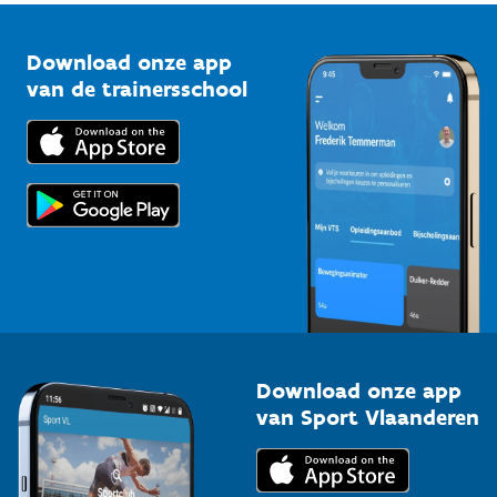
Vlaamse Trainersschool
Sportclubs
Kennisplatform
Download onze app
Bedrijven
van de trainersschool
Downloads
Trainers en begeleiders
Voor de pers
Scholen
Topsporters
Organisatoren van sportevenementen
Download onze app
van Sport Vlaanderen