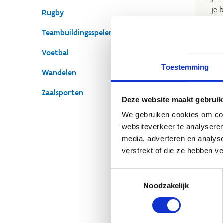
je 
Rugby
De 
Teambuildingsspelen
ver
Voetbal
Toestemming
Wandelen
Zaalsporten
Deze website maakt gebruik
We gebruiken cookies om cont
O
websiteverkeer te analyseren
media, adverteren en analys
Voo
verstrekt of die ze hebben v
spo
je 
Toestemmingsselectie
naa
Noodzakelijk
en 
sam