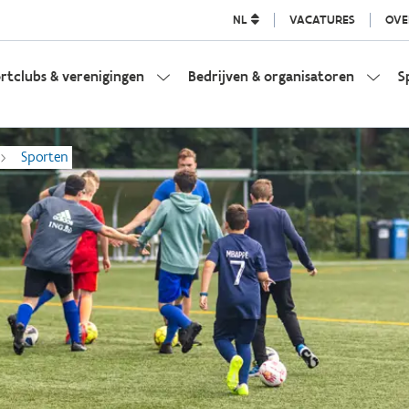
NL
VACATURES
OVE
rtclubs & verenigingen
Bedrijven & organisatoren
S
Sporten