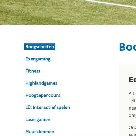
Bo
Boogschieten
Exergaming
Fitness
E
Highlandgames
Alt
Hoogteparcours
Tel
LÜ: Interactief spelen
naa
omg
Lasergamen
Onz
Muurklimmen
jaa