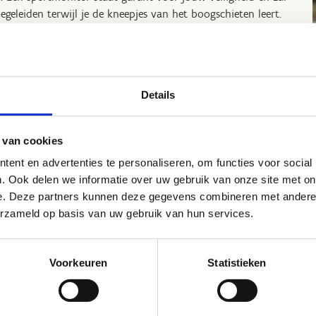
begeleiden terwijl je de kneepjes van het boogschieten leert.
boogschietstand is niet afzonderlijk te reserveren. Enkel voor
jaardagsfeestjes, schoolsportdagen of andere organisaties.
Details
 van cookies
ent en advertenties te personaliseren, om functies voor social
p sportstage in Brasschaat?
. Ook delen we informatie over uw gebruik van onze site met on
e. Deze partners kunnen deze gegevens combineren met andere i
r een sportstage zit je goed bij ons. Onze
erzameld op basis van uw gebruik van hun services.
rtaccommodaties zijn van topniveau. Na de activiteiten kan
terecht in Eetkaffee Torenbos. We kijken graag samen met jou
r de verschillende sportmogelijkheden binnen ons centrum
Voorkeuren
Statistieken
stellen met plezier een op maat gemaakt programma voor je
en.