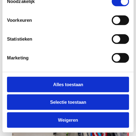
Het laagteparcours is gratis en ten allen tijde
Noodzakelijk
(binnen onze openingsuren) beschikbaar. Kom jij
'm eens testen?
Voorkeuren
Statistieken
Marketing
Alles toestaan
Selectie toestaan
Weigeren