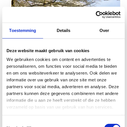
Toestemming
Details
Over
Deze website maakt gebruik van cookies
We gebruiken cookies om content en advertenties te
personaliseren, om functies voor social media te bieden
en om ons websiteverkeer te analyseren. Ook delen we
informatie over uw gebruik van onze site met onze
partners voor social media, adverteren en analyse. Deze
partners kunnen deze gegevens combineren met andere
Op ons laagteparcours kunnen de G-sporters op
informatie die u aan ze heeft verstrekt of die ze hebben
avontuur. Met de rolstoel trotseer je verschillende
verzameld op basis van uw gebruik van hun services.
obstakels en bruggen. 't is ook perfect voor een
teambuilding of inclusieve sportdag.
Toestemmingsselectie