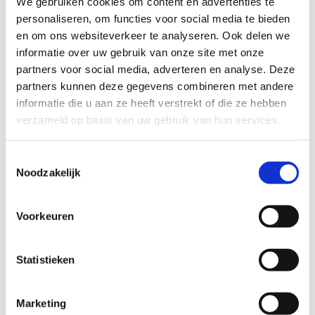
We gebruiken cookies om content en advertenties te
personaliseren, om functies voor social media te bieden
en om ons websiteverkeer te analyseren. Ook delen we
Bikers, it’s time to reunite
informatie over uw gebruik van onze site met onze
partners voor social media, adverteren en analyse. Deze
Op zaterdagavond 30 mei 2026 verzamelen
partners kunnen deze gegevens combineren met andere
riders van overal voor een next-level avond
informatie die u aan ze heeft verstrekt of die ze hebben
tijdens het Mountainbikefestival in Sky Park. De
verzameld op basis van uw gebruik van hun services.
Dirt Park Battles beloven
pure actie, vette
tricks en coole vibes
.
Toestemmingsselectie
Noodzakelijk
Vanaf 18.00 uur: vrij rijden
Om 19.30 uur: start van de Dirt Park
Battles
Voorkeuren
Kostprijs: €10,00 per rider (verzekering
inbegrepen)
Statistieken
Schrijf je op voorhand in of kom gratis mee
chillen als toeschouwer.
Marketing