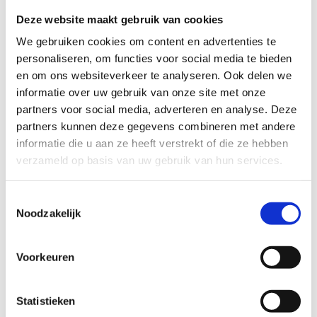
elke G-sporter kan schitteren. Tijd voor een sterke
Deze website maakt gebruik van cookies
en inclusieve sportbeleving.
We gebruiken cookies om content en advertenties te
personaliseren, om functies voor social media te bieden
en om ons websiteverkeer te analyseren. Ook delen we
informatie over uw gebruik van onze site met onze
Praktische info
partners voor social media, adverteren en analyse. Deze
partners kunnen deze gegevens combineren met andere
Leeftijd: vanaf 15 jaar
informatie die u aan ze heeft verstrekt of die ze hebben
Zondag 31 mei 2026
verzameld op basis van uw gebruik van hun services.
Kostprijs: €10,00 per deelnemer
(verzekering inbegrepen)
Toestemmingsselectie
Noodzakelijk
Voorkeuren
Statistieken