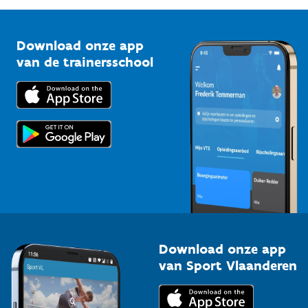
G-sport
Vlaamse Trainersschool
Sportclubs
Kennisplatform
Download onze app
Bedrijven
van de trainersschool
Downloads
Trainers en begeleiders
Voor de pers
Scholen
Topsporters
Organisatoren van sportevenementen
Download onze app
van Sport Vlaanderen