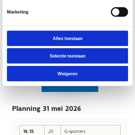
Marketing
Alles toestaan
Selectie toestaan
Schrijf je in
voor de G-
Weigeren
sporters MTB
Race
Planning 31 mei 2026
16.15
25
G-sporters