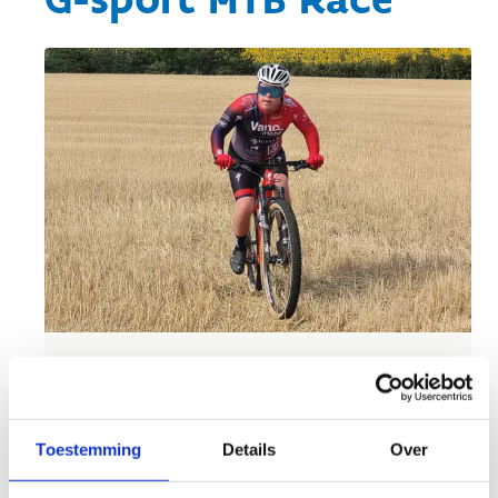
Nieuw dit jaar
Op zondag 31 mei 2026 organiseren we een
G-
mountainbikewedstrijd
. Een uitdagend,
Toestemming
Details
Over
toegankelijk en vooral plezierig parcours waar