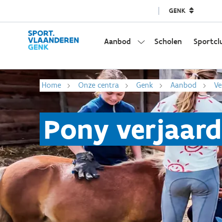
GENK
Aanbod
Scholen
Sportcl
Home
Onze centra
Genk
Aanbod
Ve
Pony verjaard