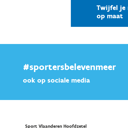
Twijfel j
op maat
#sportersbelevenmeer
ook op sociale media
Sport Vlaanderen Hoofdzetel