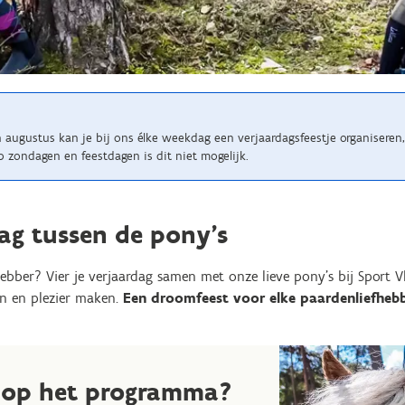
en augustus kan je bij ons élke weekdag een verjaardagsfeestje organisere
p zondagen en feestdagen is dit niet mogelijk.
dag tussen de pony’s
fhebber? Vier je verjaardag samen met onze lieve pony’s bij Sport
en en plezier maken.
Een droomfeest voor elke paardenliefhebb
r op het programma?