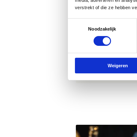
media, adverteren en analys
verstrekt of die ze hebben v
Een
leuke uitnodi
Een leuke beleving
Toestemmingsselectie
Een kleine verrassi
Noodzakelijk
Begeleiding van sta
Hoe reserveren?
Reserveren kan minimaal
maand van tevoren. Vul
Weigeren
contact op via 089 86 91