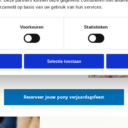
e. Deze partners kunnen deze gegevens combineren met andere i
erzameld op basis van uw gebruik van hun services.
ging voor de feestvierders
 voor iedere paardenliefhebber
ng voor de jarige
Voorkeuren
Statistieken
rt tot finish
 2 weken vooraf, maar bij voorkeur 1
het formulier
in of neem telefonisch
Selectie toestaan
 30.
Reserveer jouw pony verjaardagsfeest