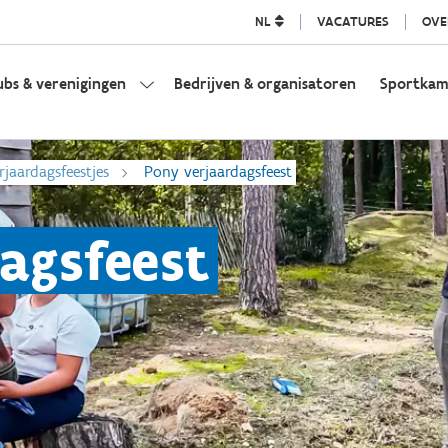
NL
VACATURES
OVE
ubs & verenigingen
Bedrijven & organisatoren
Sportka
rjaardagsfeestjes
Pony verjaardagsfeest
agsfeest