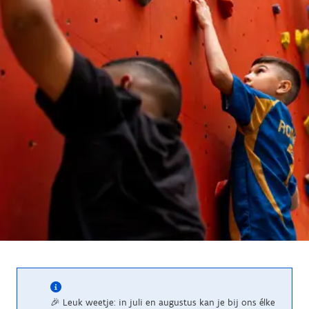
🎉 Leuk weetje: in juli en augustus kan je bij ons élke