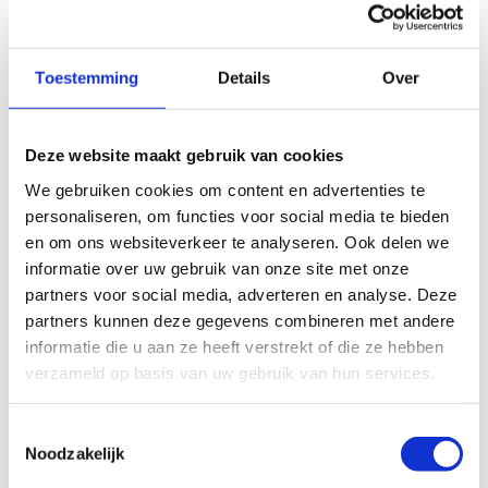
Eenvoudig en praktisch
Toestemming
Details
Over
En de organisatie? Daar moet jij je geen zorgen over
maken. Wij regelen alles tot in de puntjes. It’s party
time! Het enige wat je moet doen is gewoon twee
Deze website maakt gebruik van cookies
extra sporten kiezen.
We gebruiken cookies om content en advertenties te
Hoe bereik je ons
personaliseren, om functies voor social media te bieden
Praktische afspraken
en om ons websiteverkeer te analyseren. Ook delen we
informatie over uw gebruik van onze site met onze
partners voor social media, adverteren en analyse. Deze
partners kunnen deze gegevens combineren met andere
informatie die u aan ze heeft verstrekt of die ze hebben
verzameld op basis van uw gebruik van hun services.
Toestemmingsselectie
Noodzakelijk