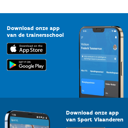
Mountainbikeroutes
Onze nieuwsbrieven
1210 Brussel
G-sport
Vlaamse Trainersschool
Sportclubs
Kennisplatform
Download onze app
Bedrijven
van de trainersschool
Downloads
Trainers en begeleiders
Voor de pers
Scholen
Topsporters
Organisatoren van sportevenementen
Download onze app
van Sport Vlaanderen